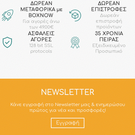
ΔΩΡΕΑΝ
ΔΩΡΕΑΝ
ΜΕΤΑΦΟΡΙΚΑ με
ΕΠΙΣΤΡΟΦΕΣ
ΒΟΧΝΟW
Δωρεάν
επιστροφή
Για αγορές άνω
προϊόντων
των 49.00€
AΣΦΑΛΕΙΣ
35 ΧΡΟΝΙΑ
ΑΓΟΡΕΣ
ΠΕΙΡΑΣ
128 bit SSL
Εξειδικευμένο
protocols
Προσωπικό
NEWSLETTER
Κάνε εγγραφή στο Newsletter μας & ενημερώσου
πρώτος για νέα και προσφορές!
Εγγραφή