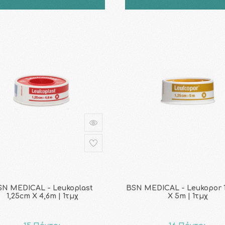
SN MEDICAL - Leukoplast
BSN MEDICAL - Leukopor 1
1,25cm Χ 4,6m | 1τμχ
Χ 5m | 1τμχ