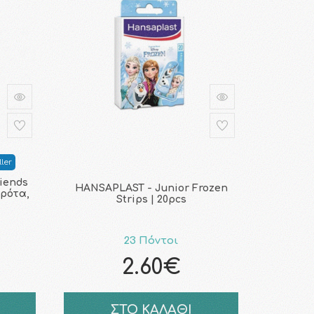
ler
riends
HANSAPLAST - Junior Frozen
ερότα,
Strips | 20pcs
23 Πόντοι
2.60€
ΣΤΟ ΚΑΛΑΘΙ