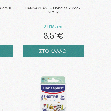
 5cm Χ
HANSAPLAST - Hand Mix Pack |
20τμχ
31 Πόντοι
3.51€
ΣΤΟ ΚΑΛΑΘΙ