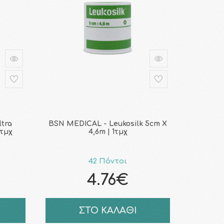
tra
BSN MEDICAL - Leukosilk 5cm Χ
5τμχ
4,6m | 1τμχ
42 Πόντοι
4.76€
ΣΤΟ ΚΑΛΑΘΙ