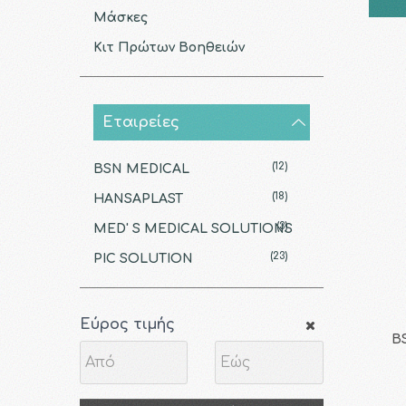
Μάσκες
Κιτ Πρώτων Βοηθειών
Εταιρείες
(12)
BSN MEDICAL
(18)
HANSAPLAST
(3)
MED' S MEDICAL SOLUTIONS
(23)
PIC SOLUTION
Εύρος τιμής
B