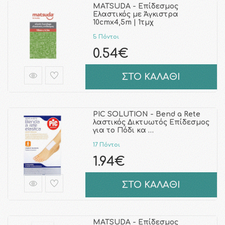
MATSUDA - Επίδεσμος
Ελαστικός με Άγκιστρα
10cmx4,5m | 1τμχ
5 Πόντοι
0.54€
ΣΤΟ ΚΑΛΑΘΙ
PIC SOLUTION - Bend a Rete
λαστικός Δικτυωτός Επίδεσμος
για το Πόδι κα …
17 Πόντοι
1.94€
ΣΤΟ ΚΑΛΑΘΙ
MATSUDA - Επίδεσμος