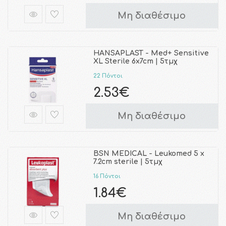
Μη διαθέσιμο
HANSAPLAST - Med+ Sensitive
XL Sterile 6x7cm | 5τμχ
22 Πόντοι
2.53€
Μη διαθέσιμο
BSN MEDICAL - Leukomed 5 x
7.2cm sterile | 5τμχ
16 Πόντοι
1.84€
Μη διαθέσιμο