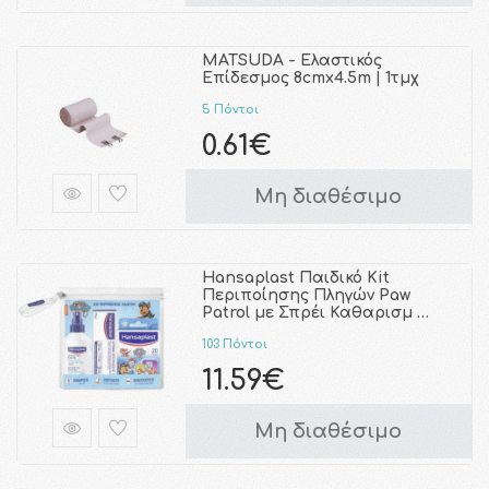
MATSUDA - Ελαστικός
Επίδεσμος 8cmx4.5m | 1τμχ
5 Πόντοι
0.61€
Μη διαθέσιμο
Hansaplast Παιδικό Kit
Περιποίησης Πληγών Paw
Patrol με Σπρέι Καθαρισμ …
103 Πόντοι
11.59€
Μη διαθέσιμο