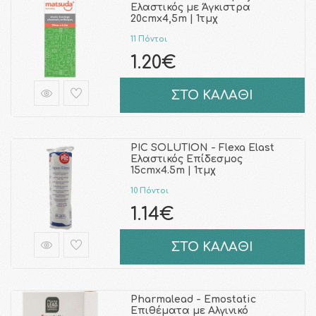
Ελαστικός με Άγκιστρα
20cmx4,5m | 1τμχ
11 Πόντοι
1.20€
ΣΤΟ ΚΑΛΑΘΙ
PIC SOLUTION - Flexa Elast
Ελαστικός Επίδεσμος
15cmx4.5m | 1τμχ
10 Πόντοι
1.14€
ΣΤΟ ΚΑΛΑΘΙ
Pharmalead - Emostatic
Επιθέματα με Αλγινικό