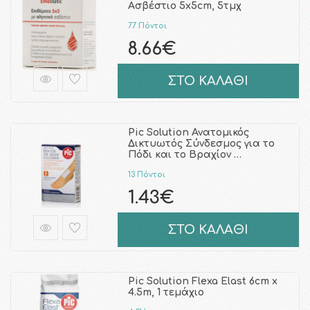
Ασβέστιο 5x5cm, 5τμχ
77 Πόντοι
8.66€
ΣΤΟ ΚΑΛΑΘΙ
Pic Solution Ανατομικός
Δικτυωτός Σύνδεσμος για το
Πόδι και το Βραχίον …
13 Πόντοι
1.43€
ΣΤΟ ΚΑΛΑΘΙ
Pic Solution Flexa Elast 6cm x
4.5m, 1 τεμάχιο