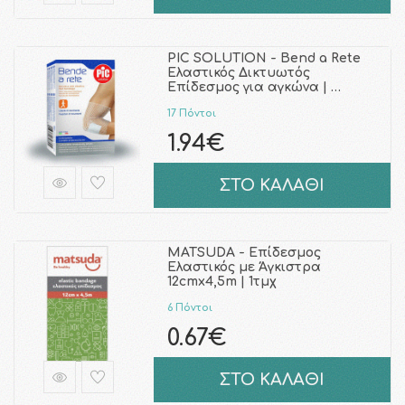
PIC SOLUTION - Bend a Rete
Ελαστικός Δικτυωτός
Επίδεσμος για αγκώνα | …
17 Πόντοι
1.94€
ΣΤΟ ΚΑΛΑΘΙ
MATSUDA - Επίδεσμος
Ελαστικός με Άγκιστρα
12cmx4,5m | 1τμχ
6 Πόντοι
0.67€
ΣΤΟ ΚΑΛΑΘΙ