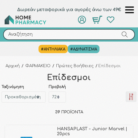
Δωρεάν μεταφορικά για αγορές άνω των 49€
Αναζήτηση
Αναζήτηση
#ΑΝΤΗΛΙΑΚΑ
#ΑΔΥΝΑΤΙΣΜΑ
Αρχική
/
ΦΑΡΜΑΚΕΙΟ
/
Πρώτες Βοήθειες
/
Επίδεσμοι
Επίδεσμοι
Ταξινόμηση
Προβολή
39
ΠΡΟΪΌΝΤΑ
HANSAPLAST - Junior Marvel |
20pcs