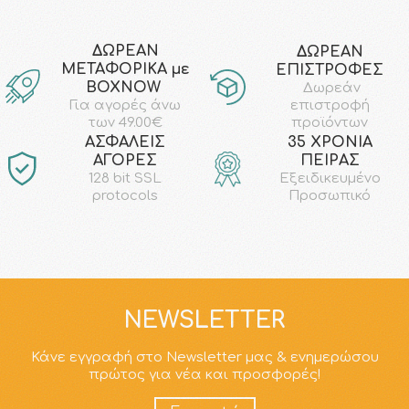
ΔΩΡΕΑΝ
ΔΩΡΕΑΝ
ΜΕΤΑΦΟΡΙΚΑ με
ΕΠΙΣΤΡΟΦΕΣ
ΒΟΧΝΟW
Δωρεάν
επιστροφή
Για αγορές άνω
προϊόντων
των 49.00€
AΣΦΑΛΕΙΣ
35 ΧΡΟΝΙΑ
ΑΓΟΡΕΣ
ΠΕΙΡΑΣ
128 bit SSL
Εξειδικευμένο
protocols
Προσωπικό
NEWSLETTER
Κάνε εγγραφή στο Newsletter μας & ενημερώσου
πρώτος για νέα και προσφορές!