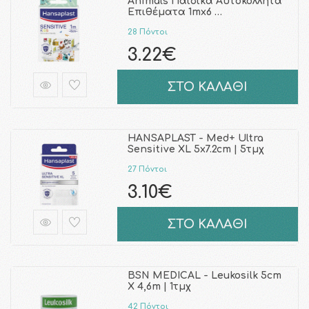
Animals Παιδικά Αυτοκόλλητα
Επιθέματα 1mx6 …
28 Πόντοι
3.22€
ΣΤΟ ΚΑΛΑΘΙ
HANSAPLAST - Med+ Ultra
Sensitive XL 5x7.2cm | 5τμχ
27 Πόντοι
3.10€
ΣΤΟ ΚΑΛΑΘΙ
BSN MEDICAL - Leukosilk 5cm
Χ 4,6m | 1τμχ
42 Πόντοι