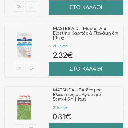
ΣΤΟ ΚΑΛΑΘΙ
MASTER AID - Master Aid
Elastina Καρπός & Παλάμη 3m
| 1τμχ
21 Πόντοι
2.32€
ΣΤΟ ΚΑΛΑΘΙ
MATSUDA - Επίδεσμος
Ελαστικός με Άγκιστρα
5cmx4,5m | 1τμχ
3 Πόντοι
0.31€