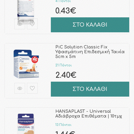
4 Πόντοι
0.43€
ΣΤΟ ΚΑΛΑΘΙ
PiC Solution Classic Fix
Υφασμάτινη Επιδεσμική Ταινία
5cm x 5m
21 Πόντοι
2.40€
ΣΤΟ ΚΑΛΑΘΙ
HANSAPLAST - Universal
Αδιάβροχα Επιθέματα | 10τμχ
13 Πόντοι