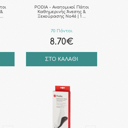
τοι
PODIA - Ανατομικοί Πάτοι
 &
Καθημερινής Άνεσης &
 …
Ξεκούρασης No46 | 1 …
70 Πόντοι
8.70€
ΣΤΟ ΚΑΛΑΘΙ