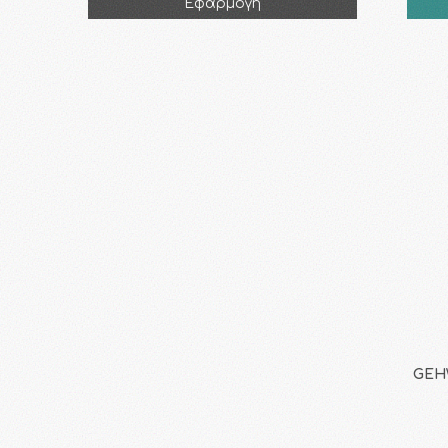
Εφαρμογή
GEHW