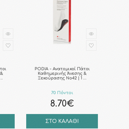
τοι
PODIA - Ανατομικοί Πάτοι
 &
Καθημερινής Άνεσης &
 …
Ξεκούρασης No42 | 1 …
70 Πόντοι
8.70€
ΣΤΟ ΚΑΛΑΘΙ