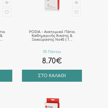
τοι
PODIA - Ανατομικοί Πάτοι
 &
Καθημερινής Άνεσης &
 …
Ξεκούρασης No45 | 1 …
70 Πόντοι
8.70€
ΣΤΟ ΚΑΛΑΘΙ