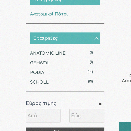
Ανατομικοί Πάτοι
Εταιρείες
(1)
ANATOMIC LINE
(1)
GEHWOL
(14)
PODIA
Αυτ
(13)
SCHOLL
Εύρος τιμής