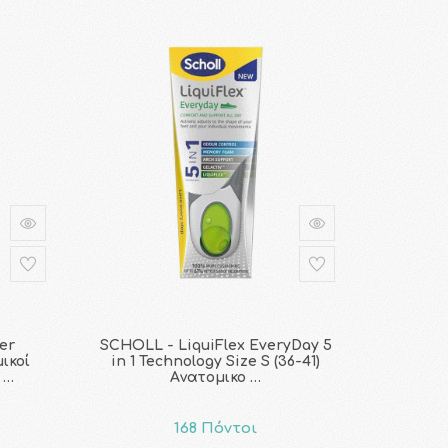
er
SCHOLL - LiquiFlex EveryDay 5
ικοί
in 1 Technology Size S (36-41)
 …
Aνατομικο …
168 Πόντοι