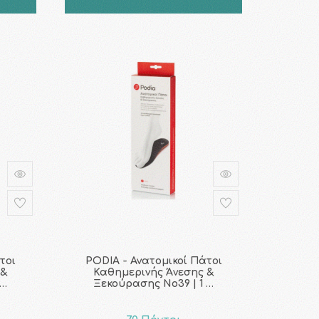
τοι
PODIA - Ανατομικοί Πάτοι
 &
Καθημερινής Άνεσης &
 …
Ξεκούρασης No39 | 1 …