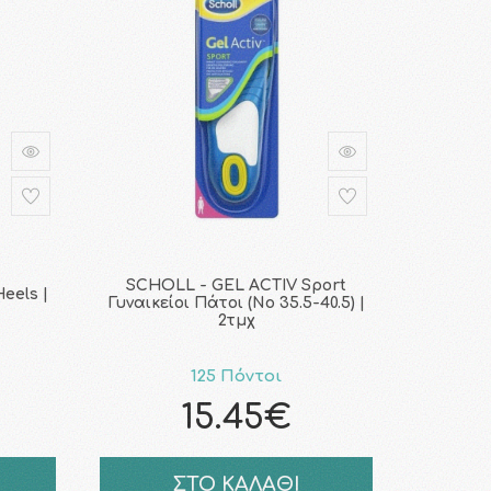
SCHOLL - GEL ACTIV Sport
eels |
Γυναικείοι Πάτοι (Νο 35.5-40.5) |
2τμχ
125 Πόντοι
15.45€
ΣΤΟ ΚΑΛΑΘΙ