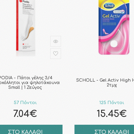
PODIA - Πάτοι γέλης 3/4
SCHOLL - Gel Activ High H
οκόλλητοι για ψηλοτάκουνα
2τμχ
Small | 1 Ζεύγος
57 Πόντοι
125 Πόντοι
7.04€
15.45€
ΣΤΟ ΚΑΛΑΘΙ
ΣΤΟ ΚΑΛΑΘΙ