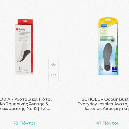
ODIA - Ανατομικοί Πάτοι
SCHOLL - Odour Bust
Καθημερινής Άνεσης &
Everyday Insoles Aνατομ
Ξεκούρασης No43| 1 Ζ …
Πάτοι με Αποσμητική
70 Πόντοι
47 Πόντοι