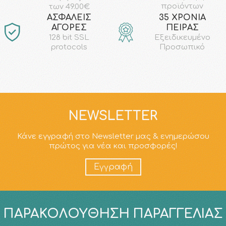
προϊόντων
των 49.00€
AΣΦΑΛΕΙΣ
35 ΧΡΟΝΙΑ
ΑΓΟΡΕΣ
ΠΕΙΡΑΣ
128 bit SSL
Εξειδικευμένο
protocols
Προσωπικό
NEWSLETTER
Κάνε εγγραφή στο Newsletter μας & ενημερώσου
πρώτος για νέα και προσφορές!
Εγγραφή
ΠΑΡΑΚΟΛΟΎΘΗΣΗ ΠΑΡΑΓΓΕΛΊΑΣ