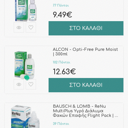
77 Πόντοι
9.49€
ΣΤΟ ΚΑΛΑΘΙ
ALCON - Opti-Free Pure Moist
| 300ml
102 Πόντοι
12.63€
ΣΤΟ ΚΑΛΑΘΙ
BAUSCH & LOMB - ReNu
MultiPlus Υγρό Διάλυμα
Φακών Επαφής Flight Pack | …
39 Πόντοι