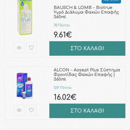
BAUSCH & LOMB - Biotrue
Υγρό Διάλυμα Φακών Επαφής
360ml
78 Πόντοι
9.61€
ΣΤΟ ΚΑΛΑΘΙ
ALCON - Aosept Plus Σύστημα
Φροντίδας Φακών Επαφής |
360ml
129 Πόντοι
16.02€
ΣΤΟ ΚΑΛΑΘΙ