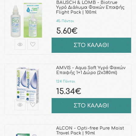
BAUSCH & LOMB - Biotrue
Υγρό Διάλυμα Φακών Επαφής
Flight Pack | 100ml
45 Πόντοι
5.60€
ΣΤΟ ΚΑΛΑΘΙ
AMVIS - Aqua Soft Υγρό Φακών
Επαφής 1+1 Δώρο (2x380ml)
124 Πόντοι
15.34€
ΣΤΟ ΚΑΛΑΘΙ
ALCON - Opti-free Pure Moist
Travel Pack | 90ml