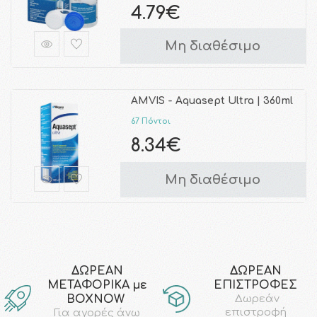
4.79€
Μη διαθέσιμο
AMVIS - Aquasept Ultra | 360ml
67 Πόντοι
8.34€
Μη διαθέσιμο
ΔΩΡΕΑΝ
ΔΩΡΕΑΝ
ΜΕΤΑΦΟΡΙΚΑ με
ΕΠΙΣΤΡΟΦΕΣ
ΒΟΧΝΟW
Δωρεάν
επιστροφή
Για αγορές άνω