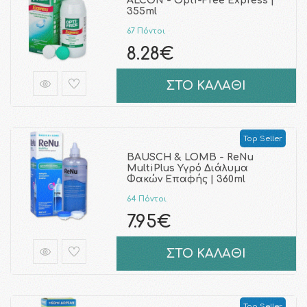
ALCON - Opti-Free Express |
355ml
67 Πόντοι
8.28€
ΣΤΟ ΚΑΛΑΘΙ
Top Seller
BAUSCH & LOMB - ReNu
MultiPlus Υγρό Διάλυμα
Φακών Επαφής | 360ml
64 Πόντοι
7.95€
ΣΤΟ ΚΑΛΑΘΙ
Top Seller