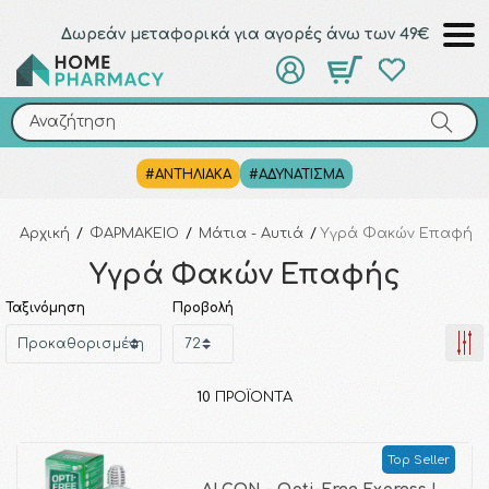
Δωρεάν μεταφορικά για αγορές άνω των 49€
Αναζήτηση
Αναζήτηση
#ΑΝΤΗΛΙΑΚΑ
#ΑΔΥΝΑΤΙΣΜΑ
Αρχική
/
ΦΑΡΜΑΚΕΙΟ
/
Μάτια - Αυτιά
/
Υγρά Φακών Επαφής
Υγρά Φακών Επαφής
Ταξινόμηση
Προβολή
10
ΠΡΟΪΌΝΤΑ
Top Seller