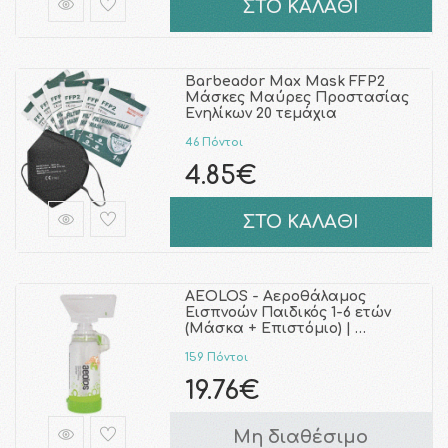
ΣΤΟ ΚΑΛΑΘΙ
Barbeador Max Mask FFP2
Μάσκες Μαύρες Προστασίας
Ενηλίκων 20 τεμάχια
46 Πόντοι
4.85€
ΣΤΟ ΚΑΛΑΘΙ
AEOLOS - Αεροθάλαμος
Εισπνοών Παιδικός 1-6 ετών
(Μάσκα + Επιστόμιο) | …
159 Πόντοι
19.76€
Μη διαθέσιμο