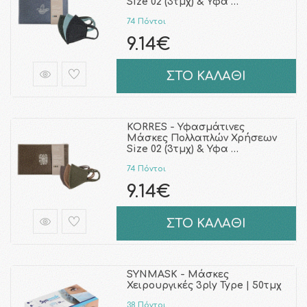
Size 02 (3τμχ) & Υφα …
74 Πόντοι
9.14€
ΣΤΟ ΚΑΛΑΘΙ
KORRES - Υφασμάτινες
Μάσκες Πολλαπλών Χρήσεων
Size 02 (3τμχ) & Υφα …
74 Πόντοι
9.14€
ΣΤΟ ΚΑΛΑΘΙ
SYNMASK - Μάσκες
Χειρουργικές 3ply Type | 50τμχ
38 Πόντοι