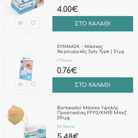
4.00€
ΣΤΟ ΚΑΛΑΘΙ
SYNMASK - Μάσκες
Χειρουργικές 3ply Type | 5τμχ
7 Πόντοι
0.76€
ΣΤΟ ΚΑΛΑΘΙ
Barbeador Μάσκα Υψηλής
Προστασίας FFP2/KN95 Μπεζ
20τμχ
52 Πόντοι
5.48€