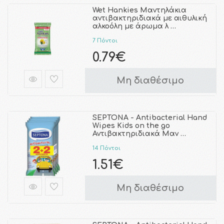
Wet Hankies Μαντηλάκια
αντιβακτηριδιακά με αιθυλική
αλκοόλη με άρωμα λ …
7 Πόντοι
0.79€
Μη διαθέσιμο
SEPTONA - Antibacterial Hand
Wipes Kids on the go
Αντιβακτηριδιακά Μαν …
14 Πόντοι
1.51€
Μη διαθέσιμο