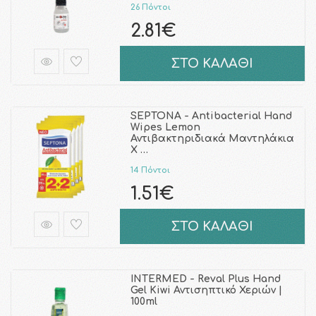
26 Πόντοι
2.81€
ΣΤΟ ΚΑΛΑΘΙ
SEPTONA - Antibacterial Hand
Wipes Lemon
Αντιβακτηριδιακά Μαντηλάκια
Χ …
14 Πόντοι
1.51€
ΣΤΟ ΚΑΛΑΘΙ
INTERMED - Reval Plus Hand
Gel Kiwi Αντισηπτικό Χεριών |
100ml