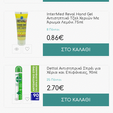
InterMed Reval Hand Gel
Αντισηπτικό Τζελ Χεριών Με
Άρωμα Λεμόνι 75ml
8 Πόντοι
0.86€
ΣΤΟ ΚΑΛΑΘΙ
Dettol Αντισηπρικό Σπρέι για
Χέρια και Επιφάνειες, 90ml
25 Πόντοι
2.70€
ΣΤΟ ΚΑΛΑΘΙ