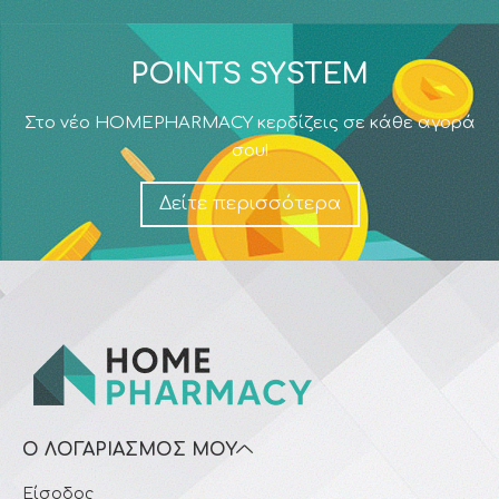
POINTS SYSTEM
Στο νέο HOMEPHARMACY κερδίζεις σε κάθε αγορά
σου!
Δείτε περισσότερα
Ο ΛΟΓΑΡΙΑΣΜΌΣ ΜΟΥ
Είσοδος