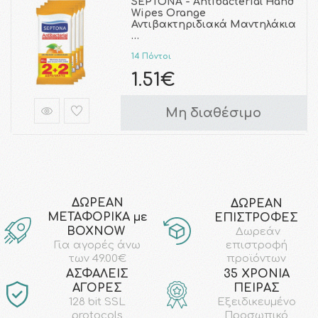
SEPTONA - Antibacterial Hand
Wipes Orange
Αντιβακτηριδιακά Μαντηλάκια
…
14 Πόντοι
1.51€
Μη διαθέσιμο
ΔΩΡΕΑΝ
ΔΩΡΕΑΝ
ΜΕΤΑΦΟΡΙΚΑ με
ΕΠΙΣΤΡΟΦΕΣ
ΒΟΧΝΟW
Δωρεάν
επιστροφή
Για αγορές άνω
προϊόντων
των 49.00€
AΣΦΑΛΕΙΣ
35 ΧΡΟΝΙΑ
ΑΓΟΡΕΣ
ΠΕΙΡΑΣ
128 bit SSL
Εξειδικευμένο
protocols
Προσωπικό