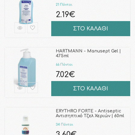
21 Πόντοι
2.19€
ΣΤΟ ΚΑΛΑΘΙ
HARTMANN - Manusept Gel |
475ml
66 Πόντοι
7.02€
ΣΤΟ ΚΑΛΑΘΙ
ERYTHRO FORTE - Antiseptic
Αντισηπτικό Τζελ Χεριών | 60ml
34 Πόντοι
3.60€