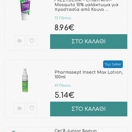
FREZYDERM - Crilen Anti-
Mosquito 10% γαλάκτωμα για
προστασία από Κουνο …
72 Πόντοι
8.96€
ΣΤΟ ΚΑΛΑΘΙ
Top Seller
Pharmasept Insect Max Lotion,
100ml
41 Πόντοι
5.14€
ΣΤΟ ΚΑΛΑΘΙ
Cer'8 Junior Άοσμη