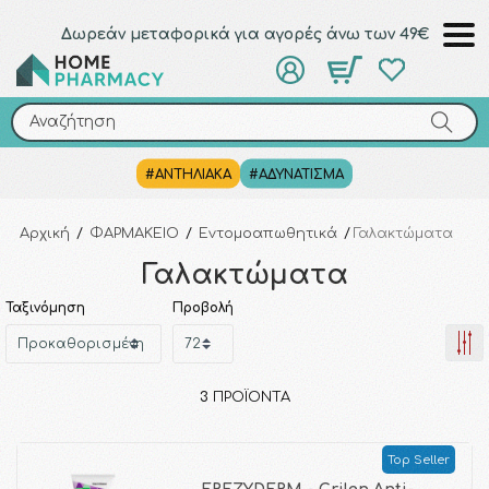
Δωρεάν μεταφορικά για αγορές άνω των 49€
Αναζήτηση
Αναζήτηση
#ΑΝΤΗΛΙΑΚΑ
#ΑΔΥΝΑΤΙΣΜΑ
Αρχική
/
ΦΑΡΜΑΚΕΙΟ
/
Εντομοαπωθητικά
/
Γαλακτώματα
Γαλακτώματα
Ταξινόμηση
Προβολή
3
ΠΡΟΪΌΝΤΑ
Top Seller