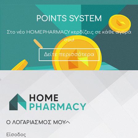
POINTS SYSTEM
Στο νέο HOMEPHARMACY κερδίζεις σε κάθε αγορά
σου!
Δείτε περισσότερα
Ο ΛΟΓΑΡΙΑΣΜΌΣ ΜΟΥ
Είσοδος