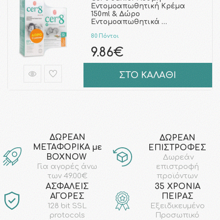
Εντομοαπωθητική Κρέμα
150ml & Δώρο
Εντομοαπωθητικά …
80 Πόντοι
9.86€
ΣΤΟ ΚΑΛΑΘΙ
ΔΩΡΕΑΝ
ΔΩΡΕΑΝ
ΜΕΤΑΦΟΡΙΚΑ με
ΕΠΙΣΤΡΟΦΕΣ
ΒΟΧΝΟW
Δωρεάν
επιστροφή
Για αγορές άνω
προϊόντων
των 49.00€
AΣΦΑΛΕΙΣ
35 ΧΡΟΝΙΑ
ΑΓΟΡΕΣ
ΠΕΙΡΑΣ
128 bit SSL
Εξειδικευμένο
protocols
Προσωπικό