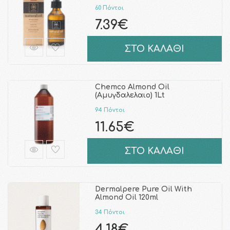
60 Πόντοι
7.39€
ΣΤΟ ΚΑΛΑΘΙ
Chemco Almond Oil
(Αμυγδαλελαιο) 1Lt
94 Πόντοι
11.65€
ΣΤΟ ΚΑΛΑΘΙ
Dermalpere Pure Oil With
Almond Oil 120ml
34 Πόντοι
4.18€