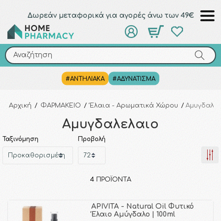
Δωρεάν μεταφορικά για αγορές άνω των 49€
Αναζήτηση
Αναζήτηση
#ΑΝΤΗΛΙΑΚΑ
#ΑΔΥΝΑΤΙΣΜΑ
Αρχική
/
ΦΑΡΜΑΚΕΙΟ
/
Έλαια - Αρωματικά Χώρου
/
Αμυγδαλε
Αμυγδαλελαιο
Ταξινόμηση
Προβολή
4
ΠΡΟΪΌΝΤΑ
APIVITA - Natural Oil Φυτικό
Έλαιο Αμύγδαλο | 100ml