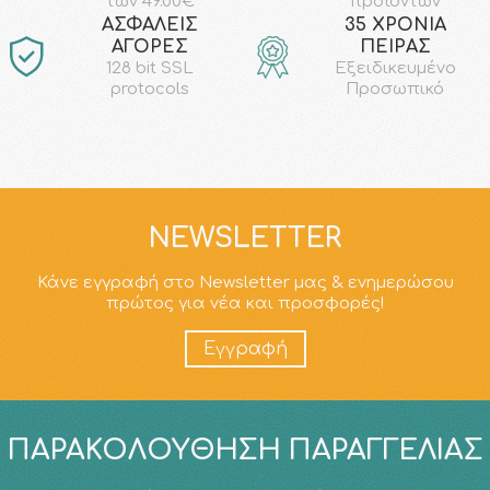
προϊόντων
των 49.00€
AΣΦΑΛΕΙΣ
35 ΧΡΟΝΙΑ
ΑΓΟΡΕΣ
ΠΕΙΡΑΣ
128 bit SSL
Εξειδικευμένο
protocols
Προσωπικό
NEWSLETTER
Κάνε εγγραφή στο Newsletter μας & ενημερώσου
πρώτος για νέα και προσφορές!
Εγγραφή
ΠΑΡΑΚΟΛΟΎΘΗΣΗ ΠΑΡΑΓΓΕΛΊΑΣ