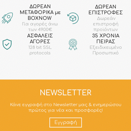
ΔΩΡΕΑΝ
ΔΩΡΕΑΝ
ΜΕΤΑΦΟΡΙΚΑ με
ΕΠΙΣΤΡΟΦΕΣ
ΒΟΧΝΟW
Δωρεάν
επιστροφή
Για αγορές άνω
προϊόντων
των 49.00€
AΣΦΑΛΕΙΣ
35 ΧΡΟΝΙΑ
ΑΓΟΡΕΣ
ΠΕΙΡΑΣ
128 bit SSL
Εξειδικευμένο
protocols
Προσωπικό
NEWSLETTER
Κάνε εγγραφή στο Newsletter μας & ενημερώσου
πρώτος για νέα και προσφορές!
Εγγραφή