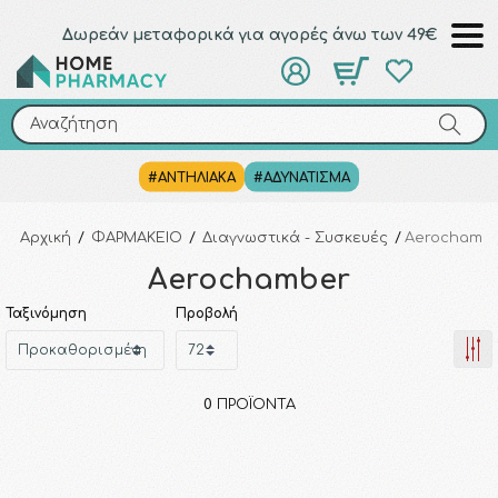
Δωρεάν μεταφορικά για αγορές άνω των 49€
Αναζήτηση
Αναζήτηση
#ΑΝΤΗΛΙΑΚΑ
#ΑΔΥΝΑΤΙΣΜΑ
Αρχική
/
ΦΑΡΜΑΚΕΙΟ
/
Διαγνωστικά - Συσκευές
/
Aerochamb
Aerochamber
Ταξινόμηση
Προβολή
0
ΠΡΟΪΌΝΤΑ