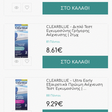
ΣΤΟ ΚΑΛΑΘΙ
CLEARBLUE - Διπλό Τεστ
Εγκυμοσύνης Γρήγορης
Ανίχνευσης | 2τμχ
81 Πόντοι
8.61€
ΣΤΟ ΚΑΛΑΘΙ
CLEARBLUE - Ultra Early
Εξαιρετικά Πρώιμη Ανίχνευση
Τεστ Εγκυμοσύνης | …
88 Πόντοι
9.29€