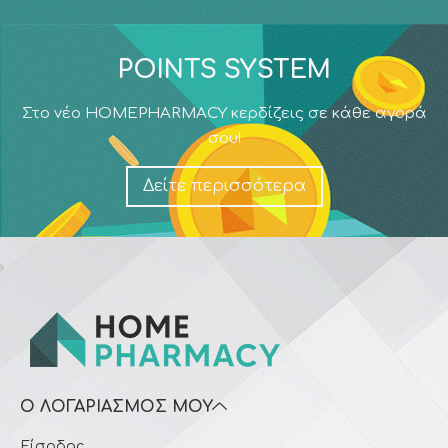
POINTS SYSTEM
Στο νέο HOMEPHARMACY κερδίζεις σε κάθε αγορά
σου!
Δείτε περισσότερα
Ο ΛΟΓΑΡΙΑΣΜΌΣ ΜΟΥ
Είσοδος