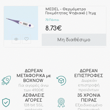
MEDEL - Θερμόμετρο
Γονιμότητας Ψηφιακό | 1τμχ
70 Πόντοι
8.73€
Μη διαθέσιμο
ΔΩΡΕΑΝ
ΔΩΡΕΑΝ
ΜΕΤΑΦΟΡΙΚΑ με
ΕΠΙΣΤΡΟΦΕΣ
ΒΟΧΝΟW
Δωρεάν
επιστροφή
Για αγορές άνω
προϊόντων
των 49.00€
AΣΦΑΛΕΙΣ
35 ΧΡΟΝΙΑ
ΑΓΟΡΕΣ
ΠΕΙΡΑΣ
128 bit SSL
Εξειδικευμένο
protocols
Προσωπικό