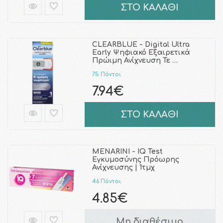
ΣΤΟ ΚΑΛΑΘΙ
CLEARBLUE - Digital Ultra
Early Ψηφιακό Εξαιρετικά
Πρώιμη Ανίχνευση Τε …
75 Πόντοι
7.94€
ΣΤΟ ΚΑΛΑΘΙ
MENARINI - IQ Test
Εγκυμοσύνης Πρόωρης
Ανίχνευσης | 1τμχ
46 Πόντοι
4.85€
Μη διαθέσιμο