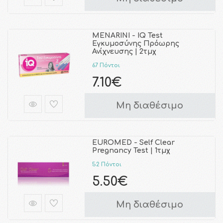
MENARINI - IQ Test
Εγκυμοσύνης Πρόωρης
Ανίχνευσης | 2τμχ
67 Πόντοι
7.10€
Μη διαθέσιμο
EUROMED - Self Clear
Pregnancy Test | 1τμχ
52 Πόντοι
5.50€
Μη διαθέσιμο