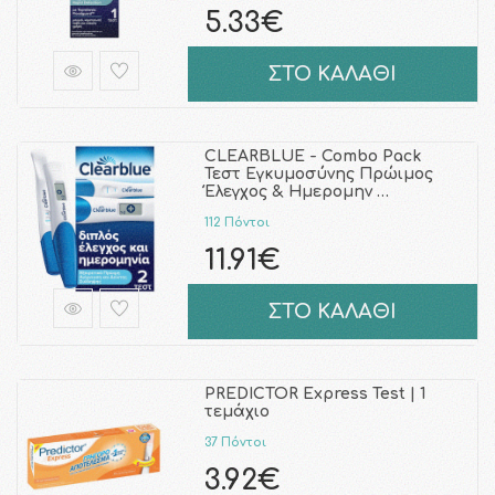
5.33€
ΣΤΟ ΚΑΛΑΘΙ
CLEARBLUE - Combo Pack
Τεστ Εγκυμοσύνης Πρώιμος
Έλεγχος & Ημερομην …
112 Πόντοι
11.91€
ΣΤΟ ΚΑΛΑΘΙ
PREDICTOR Express Test | 1
τεμάχιο
37 Πόντοι
3.92€