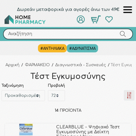
Δωρεάν μεταφορικά για αγορές άνω των 49€
Αναζήτηση
Αναζήτηση
#ΑΝΤΗΛΙΑΚΑ
#ΑΔΥΝΑΤΙΣΜΑ
Αρχική
/
ΦΑΡΜΑΚΕΙΟ
/
Διαγνωστικά - Συσκευές
/
Τέστ Εγκυμ
Τέστ Εγκυμοσύνης
Ταξινόμηση
Προβολή
14
ΠΡΟΪΌΝΤΑ
CLEARBLUE - Ψηφιακό Τεστ
Εγκυμοσύνης με Δείκτη