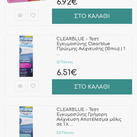
6.92€
ΣΤΟ ΚΑΛΑΘΙ
CLEARBLUE - Τεστ
Εγκυμοσύνης Clearblue
Πρώιμης Ανίχνευσης (10miu) | 1
…
61 Πόντοι
6.51€
ΣΤΟ ΚΑΛΑΘΙ
CLEARBLUE - Τεστ
Εγκυμοσύνης Γρήγορη
Ανίχνευση Αποτέλεσμα μόλις
σε 1 λ …
50 Πόντοι