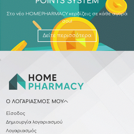
POINTS SYSTEM
Στο νέο HOMEPHARMACY κερδίζεις σε κάθε αγορά
σου!
Δείτε περισσότερα
Ο ΛΟΓΑΡΙΑΣΜΌΣ ΜΟΥ
Είσοδος
Δημιουργία λογαριασμού
Λογαριασμός