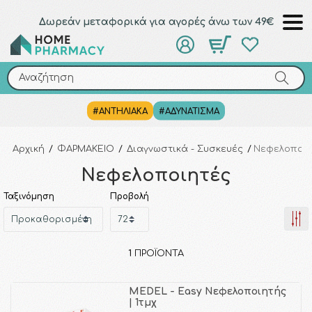
Δωρεάν μεταφορικά για αγορές άνω των 49€
Αναζήτηση
Αναζήτηση
#ΑΝΤΗΛΙΑΚΑ
#ΑΔΥΝΑΤΙΣΜΑ
Αρχική
/
ΦΑΡΜΑΚΕΙΟ
/
Διαγνωστικά - Συσκευές
/
Νεφελοποιη
Νεφελοποιητές
Ταξινόμηση
Προβολή
1
ΠΡΟΪΌΝΤΑ
MEDEL - Easy Νεφελοποιητής
| 1τμχ