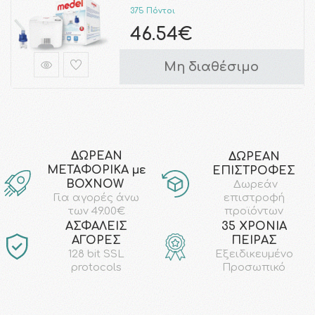
375 Πόντοι
46.54€
Μη διαθέσιμο
ΔΩΡΕΑΝ
ΔΩΡΕΑΝ
ΜΕΤΑΦΟΡΙΚΑ με
ΕΠΙΣΤΡΟΦΕΣ
ΒΟΧΝΟW
Δωρεάν
επιστροφή
Για αγορές άνω
προϊόντων
των 49.00€
AΣΦΑΛΕΙΣ
35 ΧΡΟΝΙΑ
ΑΓΟΡΕΣ
ΠΕΙΡΑΣ
128 bit SSL
Εξειδικευμένο
protocols
Προσωπικό