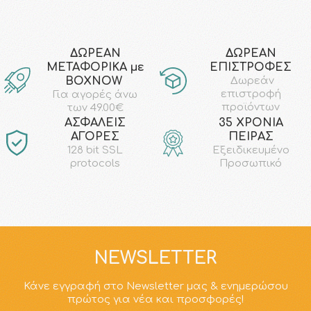
ΔΩΡΕΑΝ
ΔΩΡΕΑΝ
ΜΕΤΑΦΟΡΙΚΑ με
ΕΠΙΣΤΡΟΦΕΣ
ΒΟΧΝΟW
Δωρεάν
επιστροφή
Για αγορές άνω
προϊόντων
των 49.00€
AΣΦΑΛΕΙΣ
35 ΧΡΟΝΙΑ
ΑΓΟΡΕΣ
ΠΕΙΡΑΣ
128 bit SSL
Εξειδικευμένο
protocols
Προσωπικό
NEWSLETTER
Κάνε εγγραφή στο Newsletter μας & ενημερώσου
πρώτος για νέα και προσφορές!