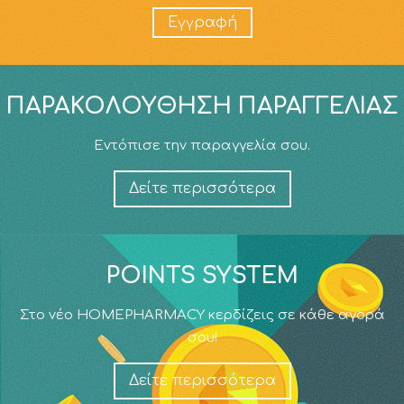
Εγγραφή
ΠΑΡΑΚΟΛΟΎΘΗΣΗ ΠΑΡΑΓΓΕΛΊΑΣ
Εντόπισε την παραγγελία σου.
Δείτε περισσότερα
POINTS SYSTEM
Στο νέο HOMEPHARMACY κερδίζεις σε κάθε αγορά
σου!
Δείτε περισσότερα