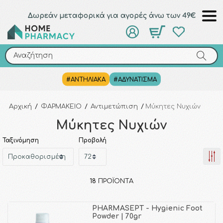
Δωρεάν μεταφορικά για αγορές άνω των 49€
Αναζήτηση
Αναζήτηση
#ΑΝΤΗΛΙΑΚΑ
#ΑΔΥΝΑΤΙΣΜΑ
Αρχική
/
ΦΑΡΜΑΚΕΙΟ
/
Αντιμετώπιση
/
Μύκητες Νυχιών
Μύκητες Νυχιών
Ταξινόμηση
Προβολή
18
ΠΡΟΪΌΝΤΑ
PHARMASEPT - Hygienic Foot
Powder | 70gr