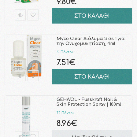
9.80€
ΣΤΟ ΚΑΛΑΘΙ
Myco Clear Διάλυμα 3 σε 1 για
την Ονυχομυκητίαση, 4ml
61 Πόντοι
7.51€
ΣΤΟ ΚΑΛΑΘΙ
GEHWOL - Fusskraft Nail &
Skin Protection Spray | 100ml
72 Πόντοι
8.96€