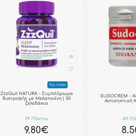
Top Seller
ZzzQuil NATURA - Συμπλήρωμα
SUDOCREM - Κ
διατροφής με Μελατονίνη | 30
Αντισηπτική Κ
ζελεδάκια
79 Πόντοι
69 Πό
9.80€
8.