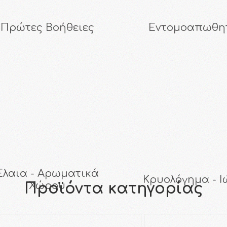
Πρώτες Βοήθειες
Εντομοαπωθη
Έλαια - Αρωματικά
Κρυολόγημα - Ι
Χώρου
Προϊόντα κατηγορίας