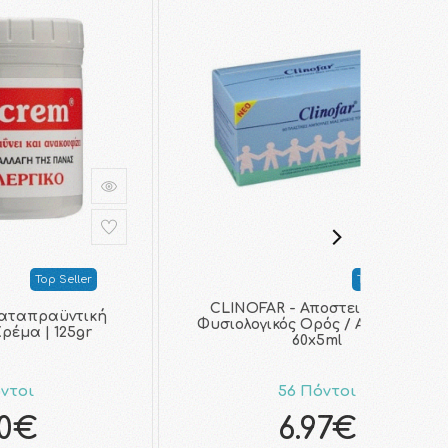
Top Seller
Top Seller
CLINOFAR - Αποστειρωμένος
αταπραϋντική
Φυσιολογικός Ορός / Aμπούλες |
ρέμα | 125gr
60x5ml
ντοι
56 Πόντοι
50€
6.97€