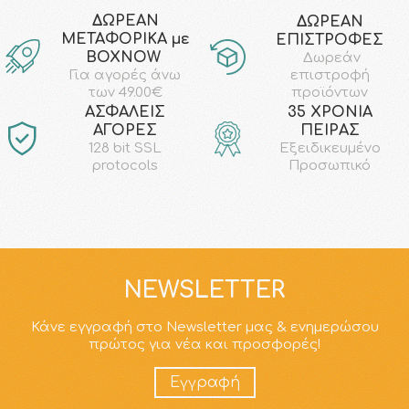
ΔΩΡΕΑΝ
ΔΩΡΕΑΝ
ΜΕΤΑΦΟΡΙΚΑ με
ΕΠΙΣΤΡΟΦΕΣ
ΒΟΧΝΟW
Δωρεάν
επιστροφή
Για αγορές άνω
προϊόντων
των 49.00€
AΣΦΑΛΕΙΣ
35 ΧΡΟΝΙΑ
ΑΓΟΡΕΣ
ΠΕΙΡΑΣ
128 bit SSL
Εξειδικευμένο
protocols
Προσωπικό
NEWSLETTER
Κάνε εγγραφή στο Newsletter μας & ενημερώσου
πρώτος για νέα και προσφορές!
Εγγραφή