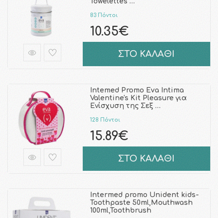
Towelettes …
83 Πόντοι
10.35€
ΣΤΟ ΚΑΛΑΘΙ
Intemed Promo Eva Intima
Valentine's Kit Pleasure για
Ενίσχυση της Σεξ …
128 Πόντοι
15.89€
ΣΤΟ ΚΑΛΑΘΙ
Intermed promo Unident kids-
Toothpaste 50ml,Mouthwash
100ml,Toothbrush