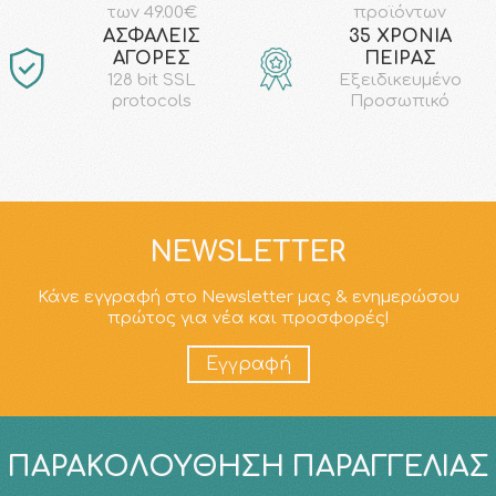
προϊόντων
των 49.00€
AΣΦΑΛΕΙΣ
35 ΧΡΟΝΙΑ
ΑΓΟΡΕΣ
ΠΕΙΡΑΣ
128 bit SSL
Εξειδικευμένο
protocols
Προσωπικό
NEWSLETTER
Κάνε εγγραφή στο Newsletter μας & ενημερώσου
πρώτος για νέα και προσφορές!
Εγγραφή
ΠΑΡΑΚΟΛΟΎΘΗΣΗ ΠΑΡΑΓΓΕΛΊΑΣ