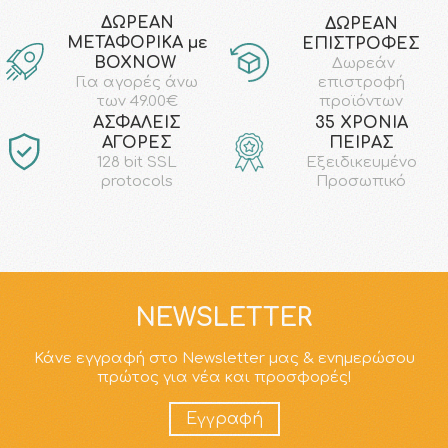
ΔΩΡΕΑΝ
ΔΩΡΕΑΝ
ΜΕΤΑΦΟΡΙΚΑ με
ΕΠΙΣΤΡΟΦΕΣ
ΒΟΧΝΟW
Δωρεάν
επιστροφή
Για αγορές άνω
προϊόντων
των 49.00€
AΣΦΑΛΕΙΣ
35 ΧΡΟΝΙΑ
ΑΓΟΡΕΣ
ΠΕΙΡΑΣ
128 bit SSL
Εξειδικευμένο
protocols
Προσωπικό
NEWSLETTER
Κάνε εγγραφή στο Newsletter μας & ενημερώσου
πρώτος για νέα και προσφορές!
Εγγραφή