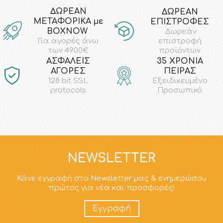
ΔΩΡΕΑΝ
ΔΩΡΕΑΝ
ΜΕΤΑΦΟΡΙΚΑ με
ΕΠΙΣΤΡΟΦΕΣ
ΒΟΧΝΟW
Δωρεάν
επιστροφή
Για αγορές άνω
προϊόντων
των 49.00€
AΣΦΑΛΕΙΣ
35 ΧΡΟΝΙΑ
ΑΓΟΡΕΣ
ΠΕΙΡΑΣ
128 bit SSL
Εξειδικευμένο
protocols
Προσωπικό
NEWSLETTER
Κάνε εγγραφή στο Newsletter μας & ενημερώσου
πρώτος για νέα και προσφορές!
Εγγραφή