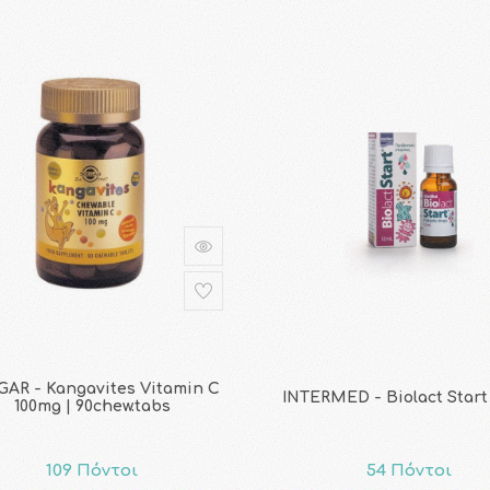
AR - Kangavites Vitamin C
INTERMED - Biolact Start 
100mg | 90chew.tabs
109 Πόντοι
54 Πόντοι