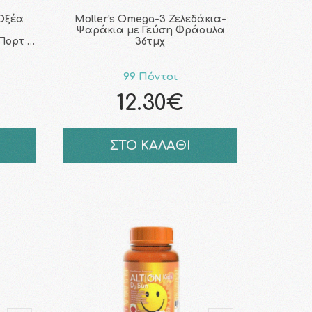
Οξέα
Moller's Omega-3 Ζελεδάκια-
Ψαράκια με Γεύση Φράουλα
Πορτ …
36τμχ
99 Πόντοι
12.30€
ΣΤΟ ΚΑΛΑΘΙ