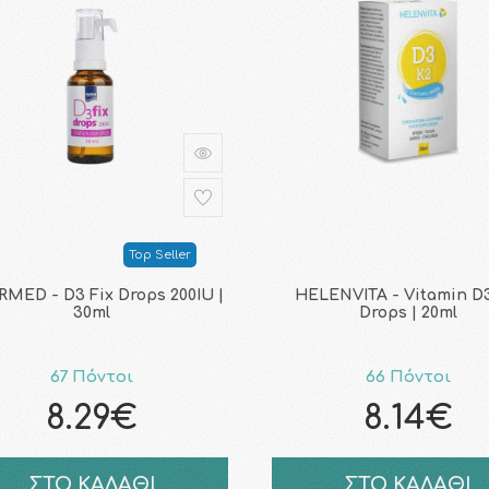
Top Seller
RMED - D3 Fix Drops 200IU |
HELENVITA - Vitamin D
30ml
Drops | 20ml
67 Πόντοι
66 Πόντοι
8.29€
8.14€
ΣΤΟ ΚΑΛΑΘΙ
ΣΤΟ ΚΑΛΑΘΙ