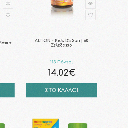
ALTION - Kids D3 Sun | 60
εδάκια
Ζελεδάκια
113 Πόντοι
14.02€
ΣΤΟ ΚΑΛΑΘΙ