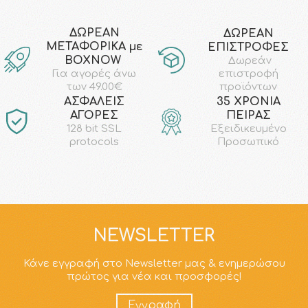
ΔΩΡΕΑΝ
ΔΩΡΕΑΝ
ΜΕΤΑΦΟΡΙΚΑ με
ΕΠΙΣΤΡΟΦΕΣ
ΒΟΧΝΟW
Δωρεάν
επιστροφή
Για αγορές άνω
προϊόντων
των 49.00€
AΣΦΑΛΕΙΣ
35 ΧΡΟΝΙΑ
ΑΓΟΡΕΣ
ΠΕΙΡΑΣ
128 bit SSL
Εξειδικευμένο
protocols
Προσωπικό
NEWSLETTER
Κάνε εγγραφή στο Newsletter μας & ενημερώσου
πρώτος για νέα και προσφορές!
Εγγραφή