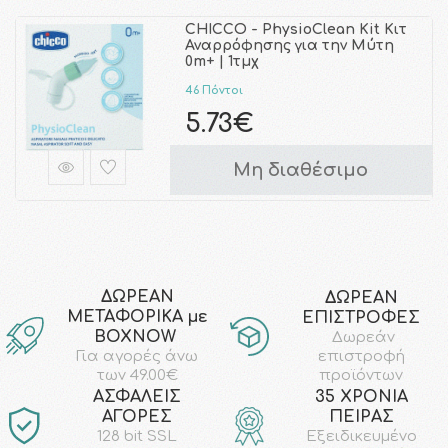
CHICCO - PhysioClean Kit Κιτ
Αναρρόφησης για την Μύτη
0m+ | 1τμχ
46 Πόντοι
5.73€
Μη διαθέσιμο
ΔΩΡΕΑΝ
ΔΩΡΕΑΝ
ΜΕΤΑΦΟΡΙΚΑ με
ΕΠΙΣΤΡΟΦΕΣ
ΒΟΧΝΟW
Δωρεάν
επιστροφή
Για αγορές άνω
προϊόντων
των 49.00€
AΣΦΑΛΕΙΣ
35 ΧΡΟΝΙΑ
ΑΓΟΡΕΣ
ΠΕΙΡΑΣ
128 bit SSL
Εξειδικευμένο