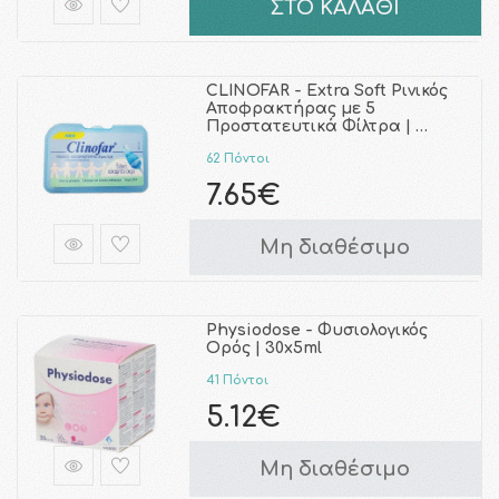
ΣΤΟ ΚΑΛΑΘΙ
CLINOFAR - Extra Soft Ρινικός
Αποφρακτήρας με 5
Προστατευτικά Φίλτρα | …
62 Πόντοι
7.65€
Μη διαθέσιμο
Physiodose - Φυσιολογικός
Ορός | 30x5ml
41 Πόντοι
5.12€
Μη διαθέσιμο