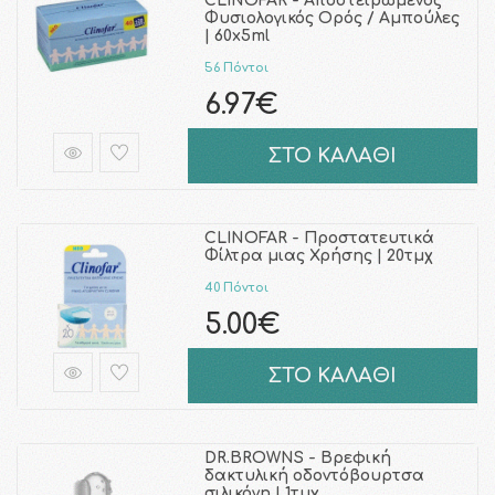
CLINOFAR - Αποστειρωμένος
Φυσιολογικός Ορός / Aμπούλες
| 60x5ml
56 Πόντοι
6.97€
ΣΤΟ ΚΑΛΑΘΙ
CLINOFAR - Προστατευτικά
Φίλτρα μιας Χρήσης | 20τμχ
40 Πόντοι
5.00€
ΣΤΟ ΚΑΛΑΘΙ
DR.BROWNS - Βρεφική
δακτυλική οδοντόβουρτσα
σιλικόνη | 1τμχ