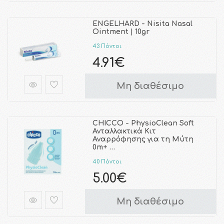
ENGELHARD - Nisita Nasal
Ointment | 10gr
43 Πόντοι
4.91€
Μη διαθέσιμο
CHICCO - PhysioClean Soft
Ανταλλακτικά Κιτ
Αναρρόφησης για τη Μύτη
0m+ …
40 Πόντοι
5.00€
Μη διαθέσιμο