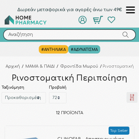
Δωρεάν μεταφορικά για αγορές άνω των 49€
Αναζήτηση
Αναζήτηση
#ΑΝΤΗΛΙΑΚΑ
#ΑΔΥΝΑΤΙΣΜΑ
Αρχική
/
ΜΑΜΑ & ΠΑΙΔΙ
/
Φροντίδα Μωρού
/
Ρινοστοματική 
Ρινοστοματική Περιποίηση
Ταξινόμηση
Προβολή
12
ΠΡΟΪΌΝΤΑ
Top Seller