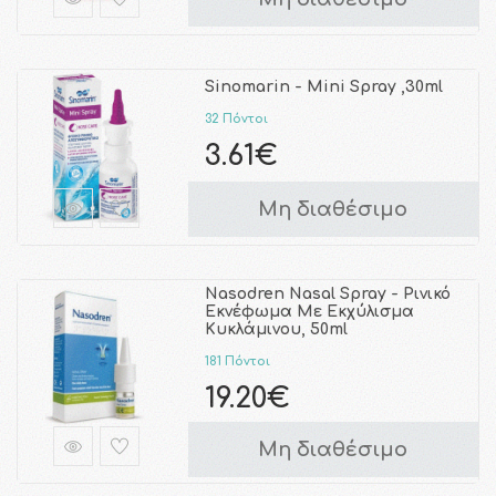
Sinomarin - Mini Spray ,30ml
32 Πόντοι
3.61€
Μη διαθέσιμο
Nasodren Nasal Spray - Ρινικό
Εκνέφωμα Με Εκχύλισμα
Κυκλάμινου, 50ml
181 Πόντοι
19.20€
Μη διαθέσιμο