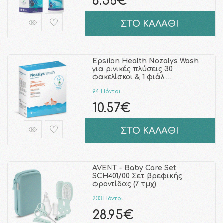
8.56€
ΣΤΟ ΚΑΛΑΘΙ
Epsilon Health Nozalys Wash
για ρινικές πλύσεις 30
φακελίσκοι & 1 φιάλ …
94 Πόντοι
10.57€
ΣΤΟ ΚΑΛΑΘΙ
AVENT - Baby Care Set
SCH401/00 Σετ βρεφικής
φροντίδας (7 τμχ)
233 Πόντοι
28.95€