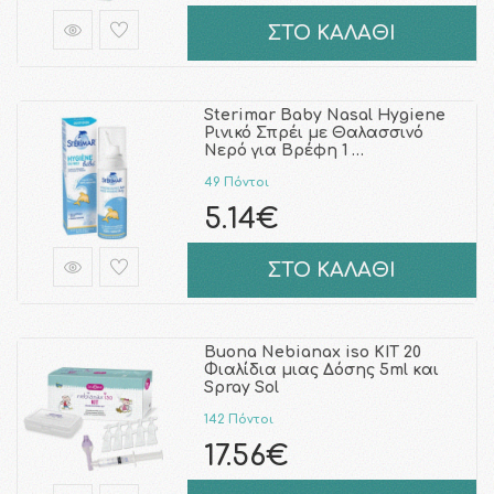
ΣΤΟ ΚΑΛΑΘΙ
Sterimar Baby Nasal Hygiene
Ρινικό Σπρέι με Θαλασσινό
Νερό για Βρέφη 1 …
49 Πόντοι
5.14€
ΣΤΟ ΚΑΛΑΘΙ
Buona Nebianax iso KIT 20
Φιαλίδια μιας Δόσης 5ml και
Spray Sol
142 Πόντοι
17.56€