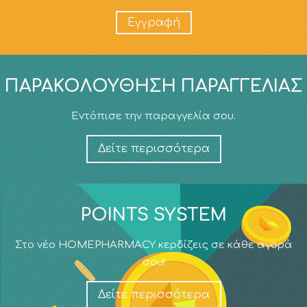
Εγγραφή
ΠΑΡΑΚΟΛΟΎΘΗΣΗ ΠΑΡΑΓΓΕΛΊΑΣ
Εντόπισε την παραγγελία σου.
Δείτε περισσότερα
POINTS SYSTEM
Στο νέο HOMEPHARMACY κερδίζεις σε κάθε αγορά
σου!
Δείτε περισσότερα