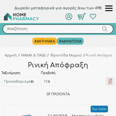
Δωρεάν μεταφορικά για αγορές άνω των 49€
Αναζήτηση
Αναζήτηση
#ΑΝΤΗΛΙΑΚΑ
#ΑΔΥΝΑΤΙΣΜΑ
Αρχική
/
ΜΑΜΑ & ΠΑΙΔΙ
/
Φροντίδα Μωρού
/
Ρινική Απόφραξ
Ρινική Απόφραξη
Ταξινόμηση
Προβολή
37
ΠΡΟΪΌΝΤΑ
Top Seller