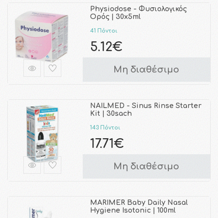
Physiodose - Φυσιολογικός
Ορός | 30x5ml
41 Πόντοι
5.12€
Μη διαθέσιμο
NAILMED - Sinus Rinse Starter
Kit | 30sach
143 Πόντοι
17.71€
Μη διαθέσιμο
MARIMER Baby Daily Nasal
Hygiene Isotonic | 100ml