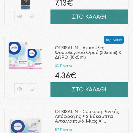
7.13€
ΣΤΟ ΚΑΛΑΘΙ
Top Seller
OTRISALIN - Αμπούλες
Φυσιολογικού Ορού (30x5ml) &
ΔΩΡΟ (18x5ml)
35 Πόντοι
4.36€
ΣΤΟ ΚΑΛΑΘΙ
OTRISALIN - Συσκευή Ρινικής
Απόφραξης + 2 Εύκαμπτα
Ανταλλακτικά Μιας Χ …
57 Πόντοι