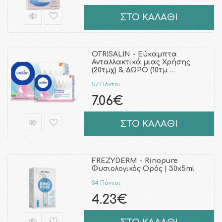
ΣΤΟ ΚΑΛΑΘΙ
OTRISALIN - Εύκαμπτα
Ανταλλακτικά μιας Χρήσης
(20τμχ) & ΔΩΡΟ (10τμ …
57 Πόντοι
7.06€
ΣΤΟ ΚΑΛΑΘΙ
FREZYDERM - Rinopure
Φυσιολογικός Ορός | 30x5ml
34 Πόντοι
4.23€