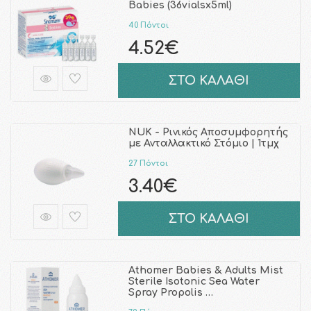
Babies (36vialsx5ml)
40 Πόντοι
4.52€
ΣΤΟ ΚΑΛΑΘΙ
NUK - Ρινικός Αποσυμφορητής
με Ανταλλακτικό Στόμιο | 1τμχ
27 Πόντοι
3.40€
ΣΤΟ ΚΑΛΑΘΙ
Athomer Babies & Adults Mist
Sterile Isotonic Sea Water
Spray Propolis …