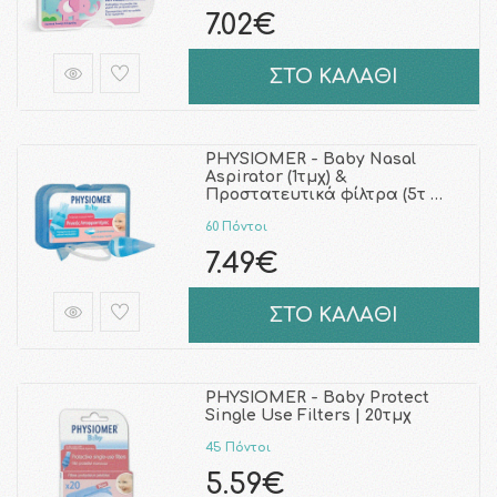
7.02€
ΣΤΟ ΚΑΛΑΘΙ
PHYSIOMER - Baby Nasal
Aspirator (1τμχ) &
Προστατευτικά φίλτρα (5τ …
60 Πόντοι
7.49€
ΣΤΟ ΚΑΛΑΘΙ
PHYSIOMER - Baby Protect
Single Use Filters | 20τμχ
45 Πόντοι
5.59€