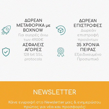
ΔΩΡΕΑΝ
ΔΩΡΕΑΝ
ΜΕΤΑΦΟΡΙΚΑ με
ΕΠΙΣΤΡΟΦΕΣ
ΒΟΧΝΟW
Δωρεάν
επιστροφή
Για αγορές άνω
προϊόντων
των 49.00€
AΣΦΑΛΕΙΣ
35 ΧΡΟΝΙΑ
ΑΓΟΡΕΣ
ΠΕΙΡΑΣ
128 bit SSL
Εξειδικευμένο
protocols
Προσωπικό
NEWSLETTER
Κάνε εγγραφή στο Newsletter μας & ενημερώσου
πρώτος για νέα και προσφορές!