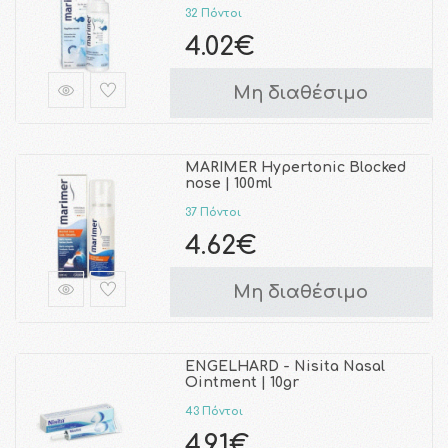
32 Πόντοι
4.02€
Μη διαθέσιμο
MARIMER Hypertonic Blocked
nose | 100ml
37 Πόντοι
4.62€
Μη διαθέσιμο
ENGELHARD - Nisita Nasal
Ointment | 10gr
43 Πόντοι
4.91€