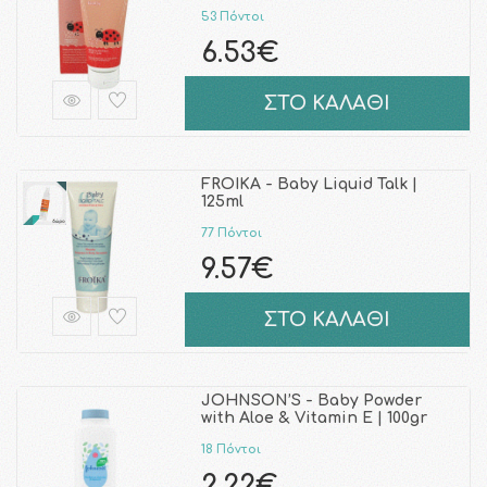
53 Πόντοι
6.53€
ΣΤΟ ΚΑΛΑΘΙ
FROIKA - Baby Liquid Talk |
125ml
77 Πόντοι
9.57€
ΣΤΟ ΚΑΛΑΘΙ
JOHNSON’S - Baby Powder
with Aloe & Vitamin E | 100gr
18 Πόντοι
2.22€