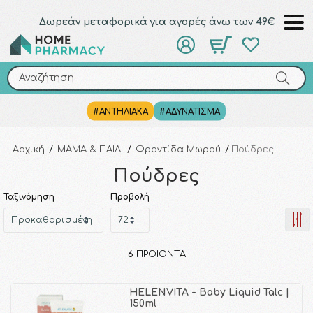
Δωρεάν μεταφορικά για αγορές άνω των 49€
Αναζήτηση
Αναζήτηση
#ΑΝΤΗΛΙΑΚΑ
#ΑΔΥΝΑΤΙΣΜΑ
Αρχική
/
ΜΑΜΑ & ΠΑΙΔΙ
/
Φροντίδα Μωρού
/
Πούδρες
Πούδρες
Ταξινόμηση
Προβολή
6
ΠΡΟΪΌΝΤΑ
HELENVITA - Baby Liquid Talc |
150ml