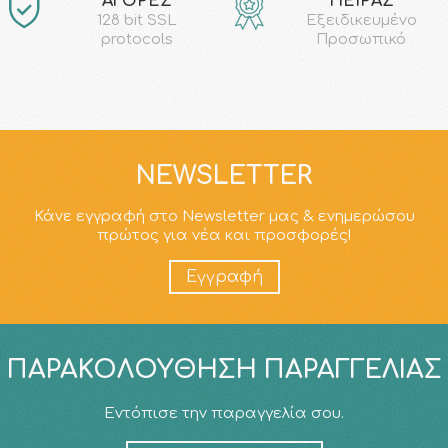
ΑΓΟΡΕΣ
ΠΕΙΡΑΣ
128 bit SSL
Εξειδικευμένο
protocols
Προσωπικό
NEWSLETTER
Κάνε εγγραφή στο Newsletter μας & ενημερώσου
πρώτος για νέα και προσφορές!
Εγγραφή
ΠΑΡΑΚΟΛΟΎΘΗΣΗ ΠΑΡΑΓΓΕΛΊΑΣ
Εντόπισε την παραγγελία σου.