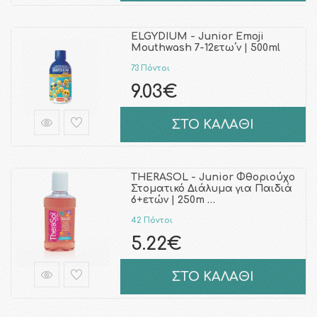
ELGYDIUM - Junior Emoji
Mouthwash 7-12ετω΄ν | 500ml
73 Πόντοι
9.03€
ΣΤΟ ΚΑΛΑΘΙ
THERASOL - Junior Φθοριούχο
Στοματικό Διάλυμα για Παιδιά
6+ετών | 250m …
42 Πόντοι
5.22€
ΣΤΟ ΚΑΛΑΘΙ