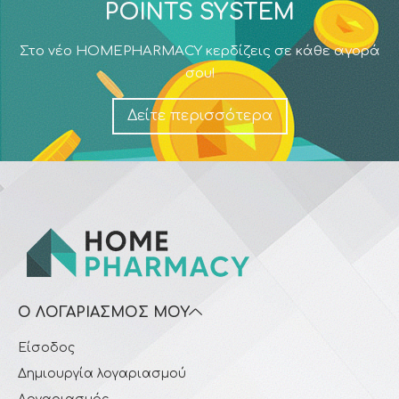
POINTS SYSTEM
Στο νέο HOMEPHARMACY κερδίζεις σε κάθε αγορά
σου!
Δείτε περισσότερα
Ο ΛΟΓΑΡΙΑΣΜΌΣ ΜΟΥ
Είσοδος
Δημιουργία λογαριασμού