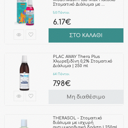
Στοματικό Διάλυμα με …
50 Πόντοι
6.17€
ΣΤΟ ΚΑΛΑΘΙ
PLAC AWAY Thera Plus
Χλωρεξιδίνη 0,2% Στοματικό
Διάλυμα | 250 ml
64 Πόντοι
7.98€
Μη διαθέσιμο
THERASOL - Στοματικό
διάλυμα με ισχυρή
αντιμικροβιακή δράση | 250ml