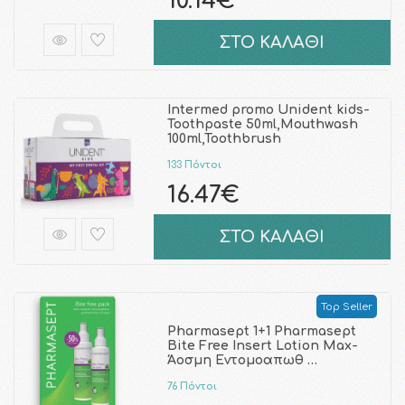
10.14€
ΣΤΟ ΚΑΛΑΘΙ
Intermed promo Unident kids-
Toothpaste 50ml,Mouthwash
100ml,Toothbrush
133 Πόντοι
16.47€
ΣΤΟ ΚΑΛΑΘΙ
Top Seller
Pharmasept 1+1 Pharmasept
Bite Free Insert Lotion Max-
Άοσμη Εντομοαπωθ …
76 Πόντοι