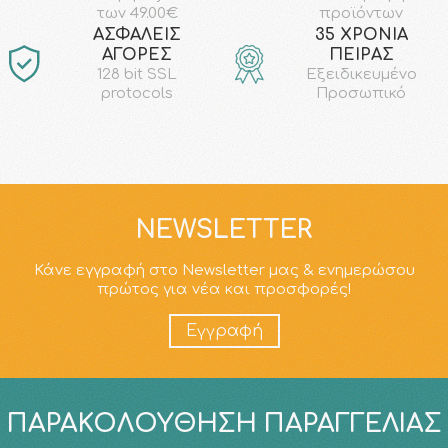
προϊόντων
των 49.00€
AΣΦΑΛΕΙΣ
35 ΧΡΟΝΙΑ
ΑΓΟΡΕΣ
ΠΕΙΡΑΣ
128 bit SSL
Εξειδικευμένο
protocols
Προσωπικό
NEWSLETTER
Κάνε εγγραφή στο Newsletter μας & ενημερώσου
πρώτος για νέα και προσφορές!
Εγγραφή
ΠΑΡΑΚΟΛΟΎΘΗΣΗ ΠΑΡΑΓΓΕΛΊΑΣ