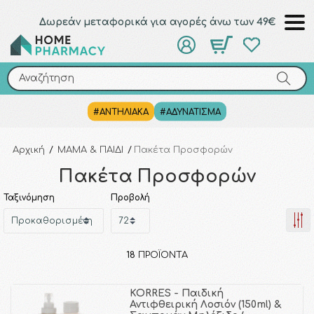
Δωρεάν μεταφορικά για αγορές άνω των 49€
Αναζήτηση
Αναζήτηση
#ΑΝΤΗΛΙΑΚΑ
#ΑΔΥΝΑΤΙΣΜΑ
Αρχική
/
ΜΑΜΑ & ΠΑΙΔΙ
/
Πακέτα Προσφορών
Πακέτα Προσφορών
Ταξινόμηση
Προβολή
18
ΠΡΟΪΌΝΤΑ
KORRES - Παιδική
Αντιφθειρική Λοσιόν (150ml) &