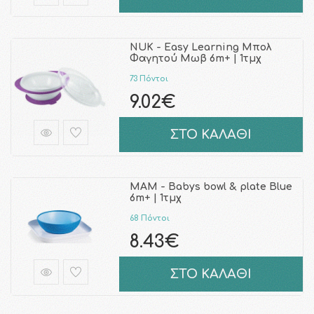
NUK - Easy Learning Μπολ
Φαγητού Μωβ 6m+ | 1τμχ
73 Πόντοι
9.02€
ΣΤΟ ΚΑΛΑΘΙ
MAM - Babys bowl & plate Blue
6m+ | 1τμχ
68 Πόντοι
8.43€
ΣΤΟ ΚΑΛΑΘΙ