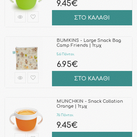
9.45€
ΣΤΟ ΚΑΛΑΘΙ
BUMKINS - Large Snack Bag
Camp Friends | 1τμχ
56 Πόντοι
6.95€
ΣΤΟ ΚΑΛΑΘΙ
MUNCHKIN - Snack Collation
Orange | 1τμχ
76 Πόντοι
9.45€