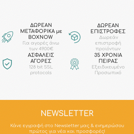
ΔΩΡΕΑΝ
ΔΩΡΕΑΝ
ΜΕΤΑΦΟΡΙΚΑ με
ΕΠΙΣΤΡΟΦΕΣ
ΒΟΧΝΟW
Δωρεάν
επιστροφή
Για αγορές άνω
προϊόντων
των 49.00€
AΣΦΑΛΕΙΣ
35 ΧΡΟΝΙΑ
ΑΓΟΡΕΣ
ΠΕΙΡΑΣ
128 bit SSL
Εξειδικευμένο
protocols
Προσωπικό
NEWSLETTER
Κάνε εγγραφή στο Newsletter μας & ενημερώσου
πρώτος για νέα και προσφορές!