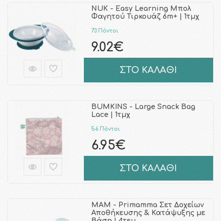
NUK - Easy Learning Μπολ
Φαγητού Τιρκουάζ 6m+ | 1τμχ
73 Πόντοι
9.02€
ΣΤΟ ΚΑΛΑΘΙ
BUMKINS - Large Snack Bag
Lace | 1τμχ
56 Πόντοι
6.95€
ΣΤΟ ΚΑΛΑΘΙ
MAM - Primamma Σετ Δοχείων
Αποθήκευσης & Κατάψυξης με
Βάση | 4τεμ