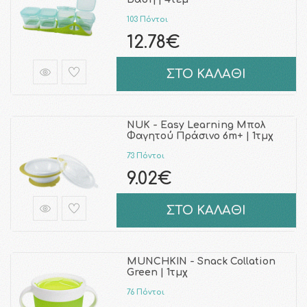
103 Πόντοι
12.78€
ΣΤΟ ΚΑΛΑΘΙ
NUK - Easy Learning Μπολ
Φαγητού Πράσινο 6m+ | 1τμχ
73 Πόντοι
9.02€
ΣΤΟ ΚΑΛΑΘΙ
MUNCHKIN - Snack Collation
Green | 1τμχ
76 Πόντοι