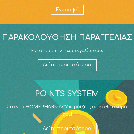
Εγγραφή
ΠΑΡΑΚΟΛΟΎΘΗΣΗ ΠΑΡΑΓΓΕΛΊΑΣ
Εντόπισε την παραγγελία σου.
Δείτε περισσότερα
POINTS SYSTEM
Στο νέο HOMEPHARMACY κερδίζεις σε κάθε αγορά
σου!
Δείτε περισσότερα