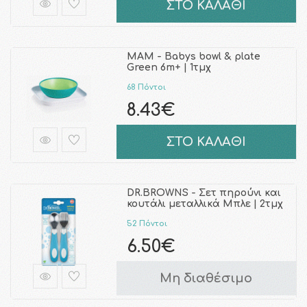
ΣΤΟ ΚΑΛΑΘΙ
MAM - Babys bowl & plate
Green 6m+ | 1τμχ
68 Πόντοι
8.43€
ΣΤΟ ΚΑΛΑΘΙ
DR.BROWNS - Σετ πηρούνι και
κουτάλι μεταλλικά Μπλε | 2τμχ
52 Πόντοι
6.50€
Μη διαθέσιμο