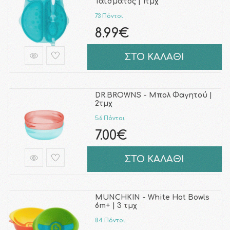
Ταΐσματος | 1τμχ
73 Πόντοι
8.99€
ΣΤΟ ΚΑΛΑΘΙ
DR.BROWNS - Μπολ Φαγητού |
2τμχ
56 Πόντοι
7.00€
ΣΤΟ ΚΑΛΑΘΙ
MUNCHKIN - White Hot Bowls
6m+ | 3 τμχ
84 Πόντοι