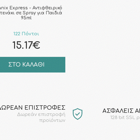
nix Express - Αντιφθειρικό
τενάκι σε Spray για Παιδιά
95ml
122 Πόντοι
15.17€
ΣΤΟ ΚΑΛΑΘΙ
ΔΩΡΕΑΝ ΕΠΙΣΤΡΟΦΕΣ
AΣΦΑΛΕΙΣ 
Δωρεάν επιστροφή
128 bit SSL 
προϊόντων