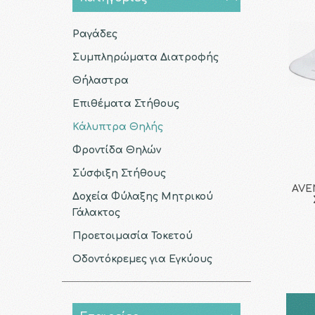
Ραγάδες
Συμπληρώματα Διατροφής
Θήλαστρα
Επιθέματα Στήθους
Κάλυπτρα Θηλής
Φροντίδα Θηλών
Σύσφιξη Στήθους
AVEN
Δοχεία Φύλαξης Μητρικού
Γάλακτος
Προετοιμασία Τοκετού
Οδοντόκρεμες για Εγκύους