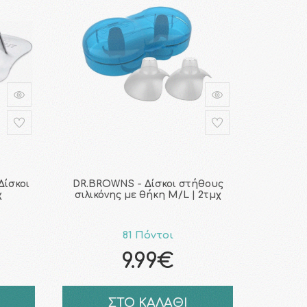
Δίσκοι
DR.BROWNS - Δίσκοι στήθους
χ
σιλικόνης με θήκη M/L | 2τμχ
81 Πόντοι
9.99€
ΣΤΟ ΚΑΛΑΘΙ