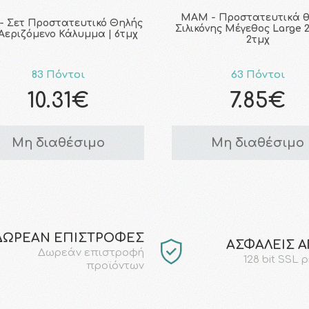
MAM - Προστατευτικά 
- Σετ Προστατευτικό Θηλής
Σιλικόνης Μέγεθος Large 
 Αεριζόμενο Κάλυμμα | 6τμχ
2τμχ
83 Πόντοι
63 Πόντοι
10.31€
7.85€
Μη διαθέσιμο
Μη διαθέσιμο
ΔΩΡΕΑΝ ΕΠΙΣΤΡΟΦΕΣ
AΣΦΑΛΕΙΣ 
Δωρεάν επιστροφή
128 bit SSL 
προϊόντων