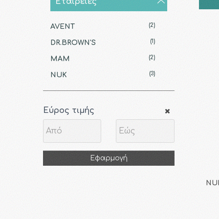
Εταιρείες
(2)
AVENT
(1)
DR.BROWN'S
(2)
MAM
(3)
NUK
Εύρος τιμής
Εφαρμογή
NUK