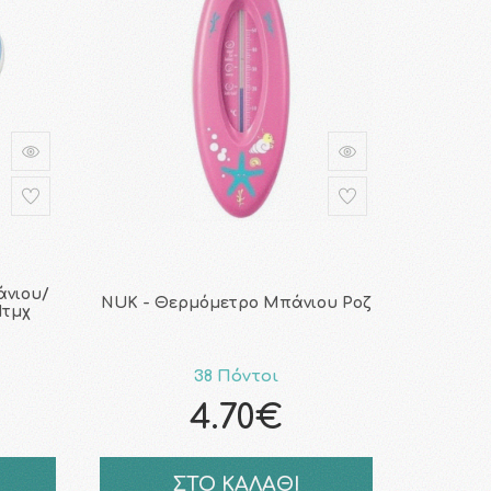
άνιου/
NUK - Θερμόμετρο Μπάνιου Ροζ
1τμχ
38 Πόντοι
4.70€
ΣΤΟ ΚΑΛΑΘΙ