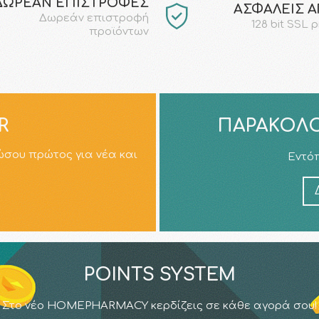
ΔΩΡΕΑΝ ΕΠΙΣΤΡΟΦΕΣ
AΣΦΑΛΕΙΣ 
Δωρεάν επιστροφή
128 bit SSL 
προϊόντων
R
ΠΑΡΑΚΟΛΟ
ώσου πρώτος για νέα και
Εντόπ
POINTS SYSTEM
Στο νέο HOMEPHARMACY κερδίζεις σε κάθε αγορά σου!