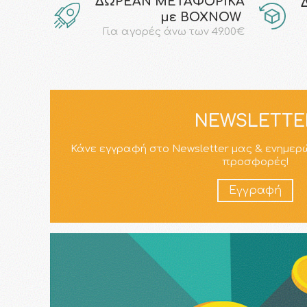
ΔΩΡΕΑΝ ΜΕΤΑΦΟΡΙΚΑ
με ΒΟΧΝΟW
Για αγορές άνω των 49.00€
NEWSLETTE
Κάνε εγγραφή στο Newsletter μας & ενημερ
προσφορές!
Εγγραφή