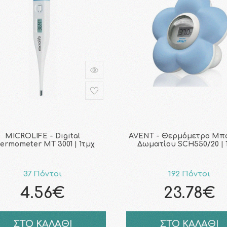
MICROLIFE - Digital
AVENT - Θερμόμετρο Μπ
ermometer MT 3001 | 1τμχ
Δωματίου SCH550/20 | 
37 Πόντοι
192 Πόντοι
4.56€
23.78€
ΣΤΟ ΚΑΛΑΘΙ
ΣΤΟ ΚΑΛΑΘΙ