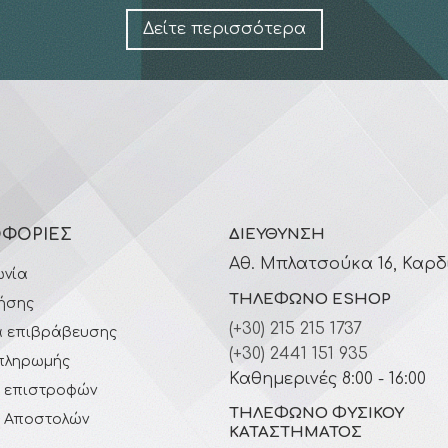
Δείτε περισσότερα
ΦΟΡΊΕΣ
ΔΙΕΎΘΥΝΣΗ
Αθ. Μπλατσούκα 16, Καρδ
ωνία
ΤΗΛΈΦΩΝΟ ESHOP
ήσης
(+30) 215 215 1737
 επιβράβευσης
(+30) 2441 151 935
πληρωμής
Καθημερινές 8:00 - 16:00
ή επιστροφών
ΤΗΛΈΦΩΝΟ ΦΥΣΙΚΟΎ
ή Αποστολών
ΚΑΤΑΣΤΉΜΑΤΟΣ