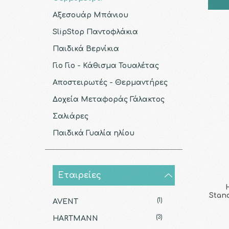
Αξεσουάρ Μπάνιου
SlipStop Παντοφλάκια
Παιδικά Βερνίκια
Γιο Γιο - Κάθισμα Τουαλέτας
Αποστειρωτές - Θερμαντήρες
Δοχεία Μεταφοράς Γάλακτος
Σαλιάρες
Παιδικά Γυαλία ηλίου
Εταιρείες
Stan
(1)
AVENT
(3)
HARTMANN