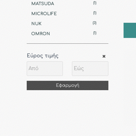
(1)
MATSUDA
(1)
MICROLIFE
(3)
NUK
(1)
OMRON
Εύρος τιμής
Εφαρμογή