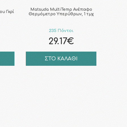
Matsuda MultiTemp Ανέπαφο
υ Γκρί
Θερμόμετρο Υπερύθρων, 1 τμχ
235 Πόντοι
29.17€
ΣΤΟ ΚΑΛΑΘΙ