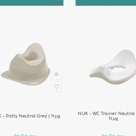
NUK - WC Trainer Neutral 
- Potty Neutral Grey | 1τμχ
1τμχ