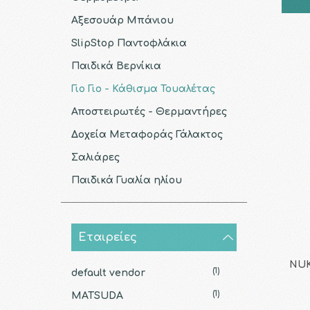
Αξεσουάρ Μπάνιου
SlipStop Παντοφλάκια
Παιδικά Βερνίκια
Γιο Γιο - Κάθισμα Τουαλέτας
Αποστειρωτές - Θερμαντήρες
Δοχεία Μεταφοράς Γάλακτος
Σαλιάρες
Παιδικά Γυαλία ηλίου
Εταιρείες
NUK 
(1)
default vendor
(1)
MATSUDA