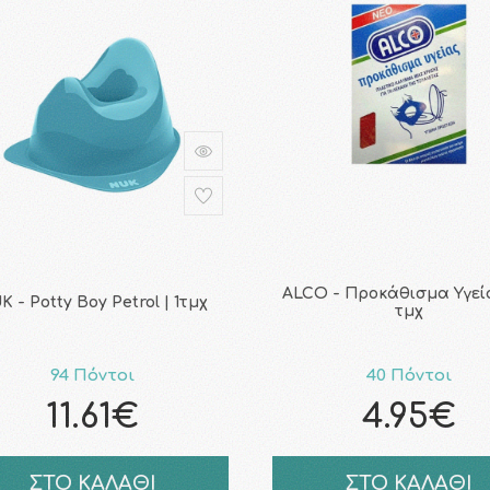
ALCO - Προκάθισμα Υγεία
K - Potty Βοy Petrol | 1τμχ
τμχ
94 Πόντοι
40 Πόντοι
11.61€
4.95€
ΣΤΟ ΚΑΛΑΘΙ
ΣΤΟ ΚΑΛΑΘΙ