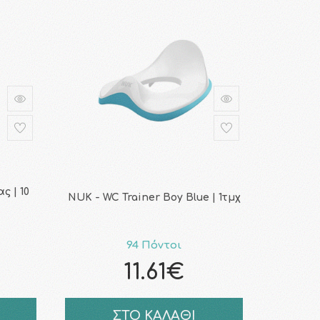
ς | 10
NUK - WC Trainer Βοy Blue | 1τμχ
94 Πόντοι
11.61€
ΣΤΟ ΚΑΛΑΘΙ