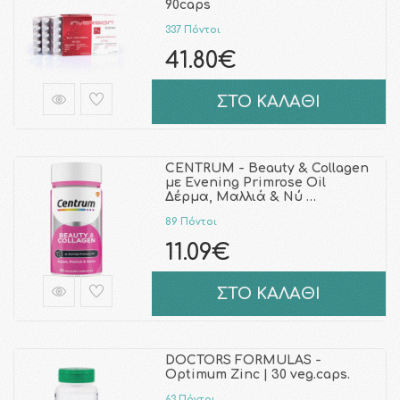
90caps
337 Πόντοι
41.80€
ΣΤΟ ΚΑΛΑΘΙ
CENTRUM - Beauty & Collagen
με Evening Primrose Oil
Δέρμα, Μαλλιά & Νύ …
89 Πόντοι
11.09€
ΣΤΟ ΚΑΛΑΘΙ
DOCTORS FORMULAS -
Optimum Zinc | 30 veg.caps.
63 Πόντοι