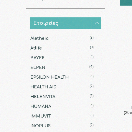
Εταιρείες
(2)
Aletheia
(3)
Atlife
(1)
BAYER
(4)
ELPEN
(1)
EPSILON HEALTH
(2)
HEALTH AID
(2)
HELENVITA
(1)
HUMANA
(20
(1)
IMMUVIT
(2)
INOPLUS