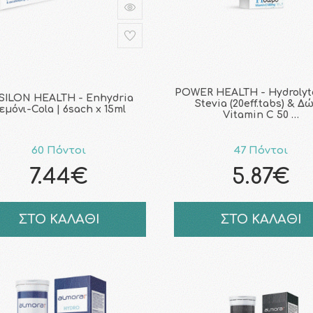
POWER HEALTH - Hydrolyt
SILON HEALTH - Enhydria
Stevia (20eff.tabs) & Δ
εμόνι-Cola | 6sach x 15ml
Vitamin C 50 …
60 Πόντοι
47 Πόντοι
7.44€
5.87€
ΣΤΟ ΚΑΛΑΘΙ
ΣΤΟ ΚΑΛΑΘΙ