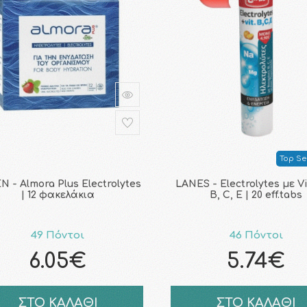
Top Sel
N - Almora Plus Electrolytes
LANES - Electrolytes με V
| 12 φακελάκια
B, C, E | 20 eff.tabs
49 Πόντοι
46 Πόντοι
6.05€
5.74€
ΣΤΟ ΚΑΛΑΘΙ
ΣΤΟ ΚΑΛΑΘΙ