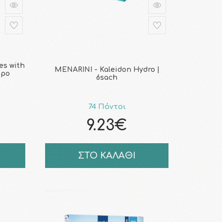
es with
MENARINI - Kaleidon Hydro |
ώρο
6sach
74 Πόντοι
9.23€
ΣΤΟ ΚΑΛΑΘΙ