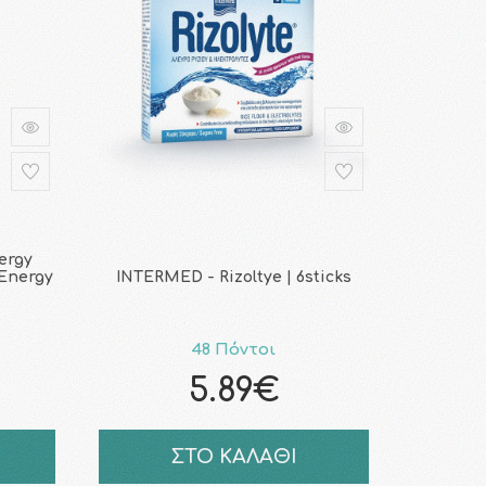
ergy
 Energy
INTERMED - Rizoltye | 6sticks
48 Πόντοι
5.89€
ΣΤΟ ΚΑΛΑΘΙ