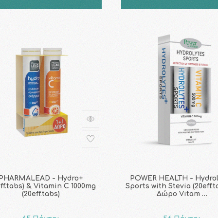
PHARMALEAD - Hydro+
POWER HEALTH - Hydrol
eff.tabs) & Vitamin C 1000mg
Sports with Stevia (20eff.t
(20eff.tabs)
Δώρο Vitam …