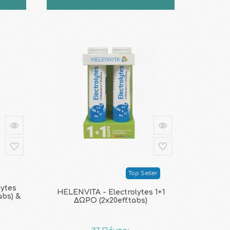
Top Seller
ytes
HELENVITA - Electrolytes 1+1
abs) &
ΔΩΡΟ (2x20eff.tabs)