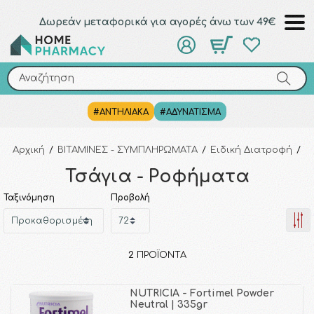
Δωρεάν μεταφορικά για αγορές άνω των 49€
Αναζήτηση
Αναζήτηση
#ΑΝΤΗΛΙΑΚΑ
#ΑΔΥΝΑΤΙΣΜΑ
Αρχική
/
ΒΙΤΑΜΙΝΕΣ - ΣΥΜΠΛΗΡΩΜΑΤΑ
/
Ειδική Διατροφή
/
Τσ
Τσάγια - Ροφήματα
Ταξινόμηση
Προβολή
2
ΠΡΟΪΌΝΤΑ
NUTRICIA - Fortimel Powder
Neutral | 335gr