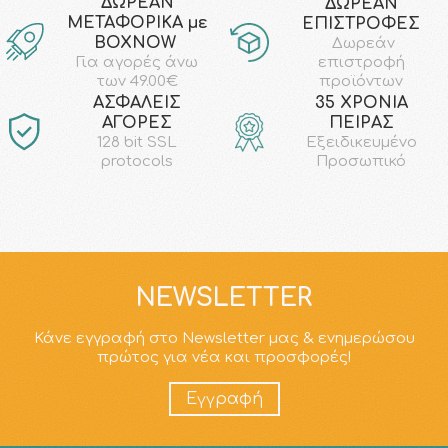
ΔΩΡΕΑΝ
ΔΩΡΕΑΝ
ΜΕΤΑΦΟΡΙΚΑ με
ΕΠΙΣΤΡΟΦΕΣ
ΒΟΧΝΟW
Δωρεάν
επιστροφή
Για αγορές άνω
προϊόντων
των 49.00€
AΣΦΑΛΕΙΣ
35 ΧΡΟΝΙΑ
ΑΓΟΡΕΣ
ΠΕΙΡΑΣ
128 bit SSL
Εξειδικευμένο
protocols
Προσωπικό
NEWSLETTER
Κάνε εγγραφή στο Newsletter μας & ενημερώσου
πρώτος για νέα και προσφορές!
Εγγραφή