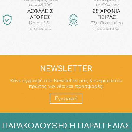
προϊόντων
των 49.00€
AΣΦΑΛΕΙΣ
35 ΧΡΟΝΙΑ
ΑΓΟΡΕΣ
ΠΕΙΡΑΣ
128 bit SSL
Εξειδικευμένο
protocols
Προσωπικό
NEWSLETTER
Κάνε εγγραφή στο Newsletter μας & ενημερώσου
πρώτος για νέα και προσφορές!
Εγγραφή
ΠΑΡΑΚΟΛΟΎΘΗΣΗ ΠΑΡΑΓΓΕΛΊΑΣ