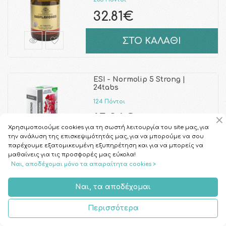
32.81€
ΣΤΟ ΚΑΛΑΘΙ
ESI - Normolip 5 Strong |
24tabs
124 Πόντοι
15.36€
Χρησιμοποιούμε cookies για τη σωστή λειτουργία του site μας, για
την ανάλυση της επισκεψιμότητάς μας, για να μπορούμε να σου
ΣΤΟ ΚΑΛΑΘΙ
παρέχουμε εξατομικευμένη εξυπηρέτηση και για να μπορείς να
μαθαίνεις για τις προσφορές μας εύκολα!
Ναι, αποδέχομαι μόνο τα απαραίτητα cookies >
SOLGAR - Vegetarian CoQ-10
Ναι, τα αποδέχομαι
200mg | 30 φυτικές κάψουλες
546 Πόντοι
Περισσότερα
67.74€