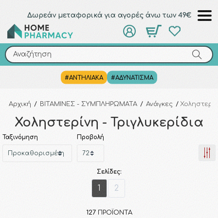
Δωρεάν μεταφορικά για αγορές άνω των 49€
Αναζήτηση
Αναζήτηση
#ΑΝΤΗΛΙΑΚΑ
#ΑΔΥΝΑΤΙΣΜΑ
Αρχική
/
ΒΙΤΑΜΙΝΕΣ - ΣΥΜΠΛΗΡΩΜΑΤΑ
/
Ανάγκες
/
Χοληστερίν
Χοληστερίνη - Τριγλυκερίδια
Ταξινόμηση
Προβολή
Σελίδες:
1
2
127
ΠΡΟΪΌΝΤΑ