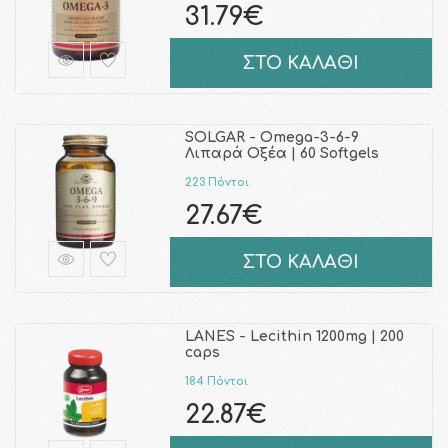
31.79€
ΣΤΟ ΚΑΛΑΘΙ
SOLGAR - Omega-3-6-9
Λιπαρά Οξέα | 60 Softgels
223 Πόντοι
27.67€
ΣΤΟ ΚΑΛΑΘΙ
LANES - Lecithin 1200mg | 200
caps
184 Πόντοι
22.87€