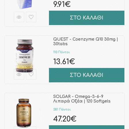
9.91€
ΣΤΟ ΚΑΛΑΘΙ
QUEST - Coenzyme Q10 30mg |
30tabs
110 Πόντοι
13.61€
ΣΤΟ ΚΑΛΑΘΙ
SOLGAR - Omega-3-6-9
Λιπαρά Οξέα | 120 Softgels
381 Πόντοι
47.20€