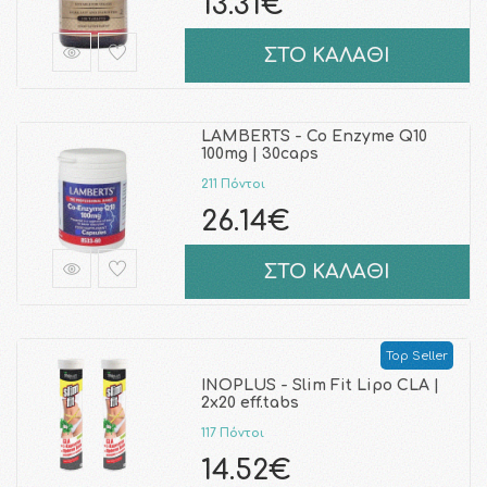
13.31€
ΣΤΟ ΚΑΛΑΘΙ
LAMBERTS - Co Enzyme Q10
100mg | 30caps
211 Πόντοι
26.14€
ΣΤΟ ΚΑΛΑΘΙ
Top Seller
INOPLUS - Slim Fit Lipo CLA |
2x20 eff.tabs
117 Πόντοι
14.52€