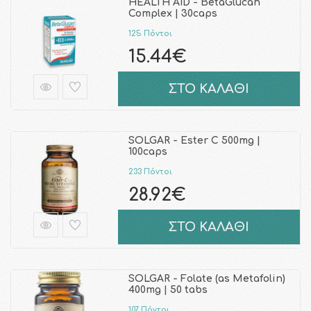
HEALTH AID - BetaGlucan
Complex | 30caps
125 Πόντοι
15.44€
ΣΤΟ ΚΑΛΑΘΙ
SOLGAR - Ester C 500mg |
100caps
233 Πόντοι
28.92€
ΣΤΟ ΚΑΛΑΘΙ
SOLGAR - Folate (as Metafolin)
400mg | 50 tabs
107 Πόντοι