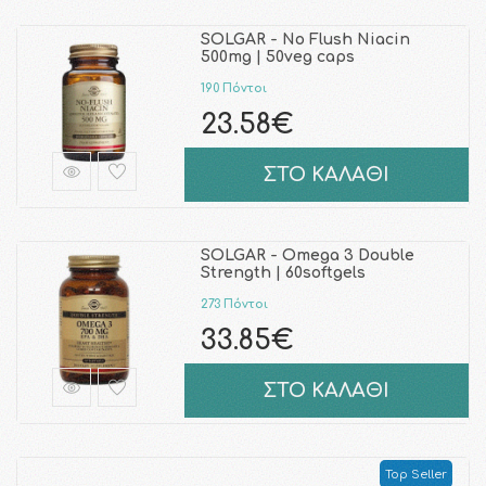
SOLGAR - No Flush Niacin
500mg | 50veg caps
190 Πόντοι
23.58€
ΣΤΟ ΚΑΛΑΘΙ
SOLGAR - Omega 3 Double
Strength | 60softgels
273 Πόντοι
33.85€
ΣΤΟ ΚΑΛΑΘΙ
Top Seller