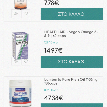
7.78€
ΣΤΟ ΚΑΛΑΘΙ
HEALTH AID - Vegan Omega 3-
6-9 | 60 caps
121 Πόντοι
14.97€
ΣΤΟ ΚΑΛΑΘΙ
Lamberts Pure Fish Oil 1100mg
180caps
382 Πόντοι
47.38€