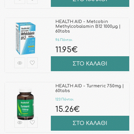
HEALTH AID - Metcobin
Methylcobalamin B12 1000μg |
60tabs
96 Πόντοι
11.95€
ΣΤΟ ΚΑΛΑΘΙ
HEALTH AID - Turmeric 750mg |
60tabs
123 Πόντοι
15.26€
ΣΤΟ ΚΑΛΑΘΙ