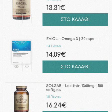
13.31€
ΣΤΟ ΚΑΛΑΘΙ
EVIOL - Omega 3 | 30caps
114 Πόντοι
14.09€
ΣΤΟ ΚΑΛΑΘΙ
SOLGAR - Lecithin 1360mg | 100
softgels
131 Πόντοι
16.24€