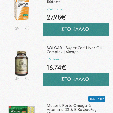
100tabs
226 Πόντοι
27.98€
ΣΤΟ ΚΑΛΑΘΙ
SOLGAR - Super Cod Liver Oil
Complex | 60caps
135 Πόντοι
16.74€
ΣΤΟ ΚΑΛΑΘΙ
Top Seller
Moller's Forte Omega-3
Vitamins D3 & E Κάψουλες