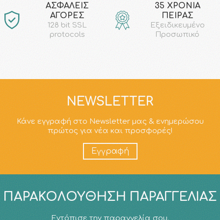
AΣΦΑΛΕΙΣ
35 ΧΡΟΝΙΑ
ΑΓΟΡΕΣ
ΠΕΙΡΑΣ
128 bit SSL
Εξειδικευμένο
protocols
Προσωπικό
NEWSLETTER
Κάνε εγγραφή στο Newsletter μας & ενημερώσου
πρώτος για νέα και προσφορές!
Εγγραφή
ΠΑΡΑΚΟΛΟΎΘΗΣΗ ΠΑΡΑΓΓΕΛΊΑΣ
Εντόπισε την παραγγελία σου.