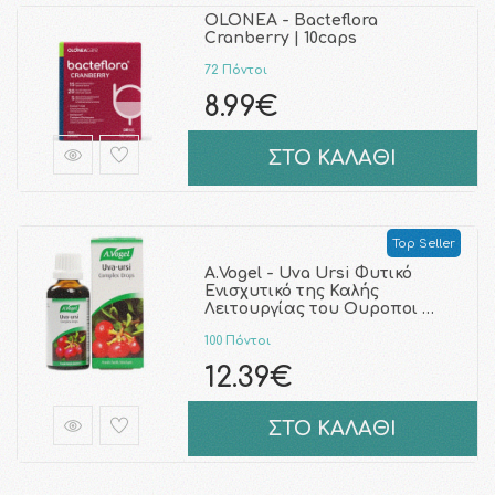
OLONEA - Bacteflora
Cranberry | 10caps
72 Πόντοι
8.99€
ΣΤΟ ΚΑΛΑΘΙ
Top Seller
A.Vogel - Uva Ursi Φυτικό
Ενισχυτικό της Καλής
Λειτουργίας του Ουροποι …
100 Πόντοι
12.39€
ΣΤΟ ΚΑΛΑΘΙ