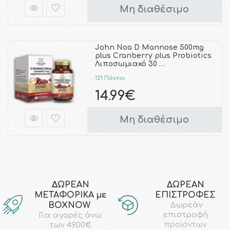
Μη διαθέσιμο
John Noa D Mannose 500mg
plus Cranberry plus Probiotics
Λιποσωμιακό 30 …
121 Πόντοι
14.99€
Μη διαθέσιμο
ΔΩΡΕΑΝ
ΔΩΡΕΑΝ
ΜΕΤΑΦΟΡΙΚΑ με
ΕΠΙΣΤΡΟΦΕΣ
ΒΟΧΝΟW
Δωρεάν
επιστροφή
Για αγορές άνω
προϊόντων
των 49.00€