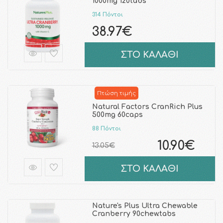
1000mg 120tabs
314 Πόντοι
38.97€
ΣΤΟ ΚΑΛΑΘΙ
Πτώση τιμής
Natural Factors CranRich Plus
500mg 60caps
88 Πόντοι
10.90€
13.05€
ΣΤΟ ΚΑΛΑΘΙ
Nature's Plus Ultra Chewable
Cranberry 90chew.tabs