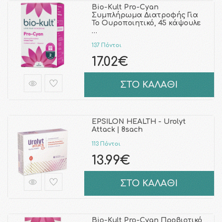
Bio-Kult Pro-Cyan
Συμπλήρωμα Διατροφής Για
Το Ουροποιητικό, 45 κάψουλε
…
137 Πόντοι
17.02€
ΣΤΟ ΚΑΛΑΘΙ
EPSILON HEALTH - Urolyt
Attack | 8sach
113 Πόντοι
13.99€
ΣΤΟ ΚΑΛΑΘΙ
Bio-Kult Pro-Cyan Προβιοτικό