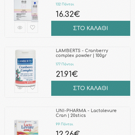
132 Πόντοι
16.32€
ΣΤΟ ΚΑΛΑΘΙ
LAMBERTS - Cranberry
complex powder | 100gr
177 Πόντοι
21.91€
ΣΤΟ ΚΑΛΑΘΙ
UNI-PHARMA - Lactolevure
Cran | 20stics
99 Πόντοι
12.26€