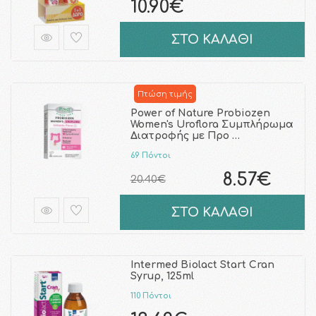
10.90€
ΣΤΟ ΚΑΛΑΘΙ
Πτώση τιμής
Power of Nature Probiozen
Women's Uroflora Συμπλήρωμα
Διατροφής με Προ …
69 Πόντοι
8.57€
20.40€
ΣΤΟ ΚΑΛΑΘΙ
Intermed Biolact Start Cran
Syrup, 125ml
110 Πόντοι