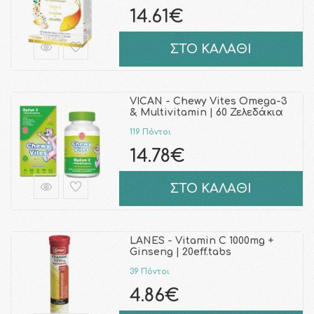
14.61€
ΣΤΟ ΚΑΛΑΘΙ
VICAN - Chewy Vites Omega-3
& Multivitamin | 60 Ζελεδάκια
119 Πόντοι
14.78€
ΣΤΟ ΚΑΛΑΘΙ
LANES - Vitamin C 1000mg +
Ginseng | 20eff.tabs
39 Πόντοι
4.86€