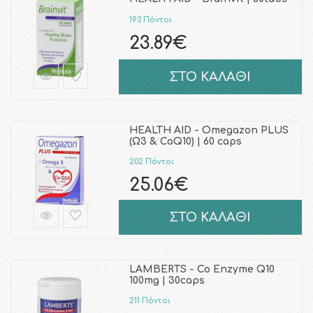
193 Πόντοι
23.89€
ΣΤΟ ΚΑΛΑΘΙ
HEALTH AID - Omegazon PLUS
(Ω3 & CoQ10) | 60 caps
202 Πόντοι
25.06€
ΣΤΟ ΚΑΛΑΘΙ
LAMBERTS - Co Enzyme Q10
100mg | 30caps
211 Πόντοι