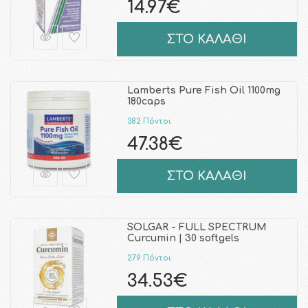
14.97€
ΣΤΟ ΚΑΛΑΘΙ
Lamberts Pure Fish Oil 1100mg
180caps
382 Πόντοι
47.38€
ΣΤΟ ΚΑΛΑΘΙ
SOLGAR - FULL SPECTRUM
Curcumin | 30 softgels
279 Πόντοι
34.53€