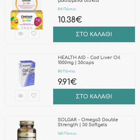
μασώμενα δισκία
84 Πόντοι
10.38€
ΣΤΟ ΚΑΛΑΘΙ
HEALTH AID - Cod Liver Oil
1000mg | 30caps
80 Πόντοι
9.91€
ΣΤΟ ΚΑΛΑΘΙ
SOLGAR - Omega3 Double
Strength | 30 Softgels
160 Πόντοι