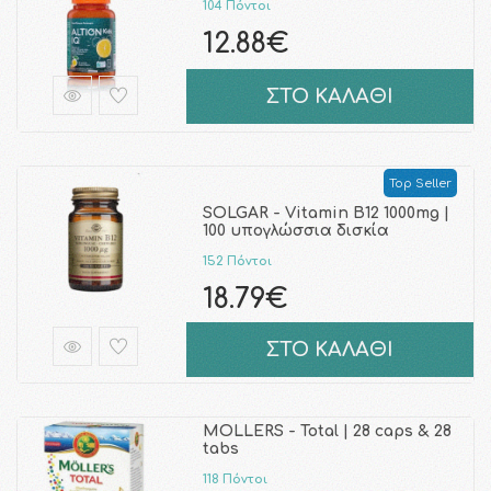
104 Πόντοι
12.88€
ΣΤΟ ΚΑΛΑΘΙ
Top Seller
SOLGAR - Vitamin B12 1000mg |
100 υπογλώσσια δισκία
152 Πόντοι
18.79€
ΣΤΟ ΚΑΛΑΘΙ
MOLLERS - Total | 28 caps & 28
tabs
118 Πόντοι