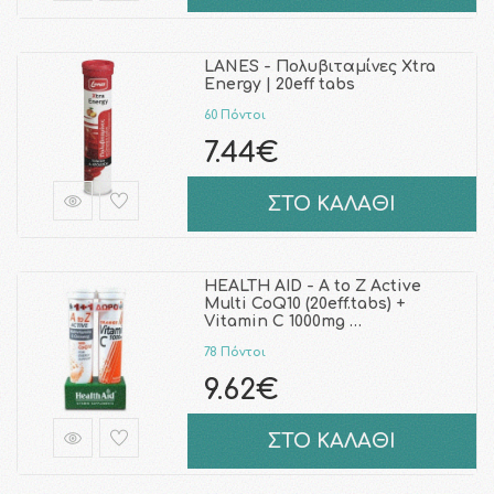
LANES - Πολυβιταμίνες Xtra
Energy | 20eff tabs
60 Πόντοι
7.44€
ΣΤΟ ΚΑΛΑΘΙ
HEALTH AID - A to Z Active
Multi CoQ10 (20eff.tabs) +
Vitamin C 1000mg …
78 Πόντοι
9.62€
ΣΤΟ ΚΑΛΑΘΙ