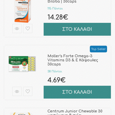
Biloba | 30caps
115 Πόντοι
14.28€
ΣΤΟ ΚΑΛΑΘΙ
Top Seller
Moller's Forte Omega-3
Vitamins D3 & E Κάψουλες
30caps
38 Πόντοι
4.69€
ΣΤΟ ΚΑΛΑΘΙ
Centrum Junior Chewable 30