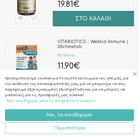
19.81€
ΣΤΟ ΚΑΛΑΘΙ
VITABIOTICS - Wellkid Immune |
30chewtab
96 Πόντοι
11.90€
Χρησιμοποιούμε cookies για τη σωστή λειτουργία του site μας, για
ΣΤΟ ΚΑΛΑΘΙ
την ανάλυση της επισκεψιμότητάς μας, για να μπορούμε να σου
παρέχουμε εξατομικευμένη εξυπηρέτηση και για να μπορείς να
μαθαίνεις για τις προσφορές μας εύκολα!
Ναι, αποδέχομαι μόνο τα απαραίτητα cookies >
QUEST - Coenzyme Q10 30mg |
30tabs
Ναι, τα αποδέχομαι
110 Πόντοι
13.61€
Περισσότερα