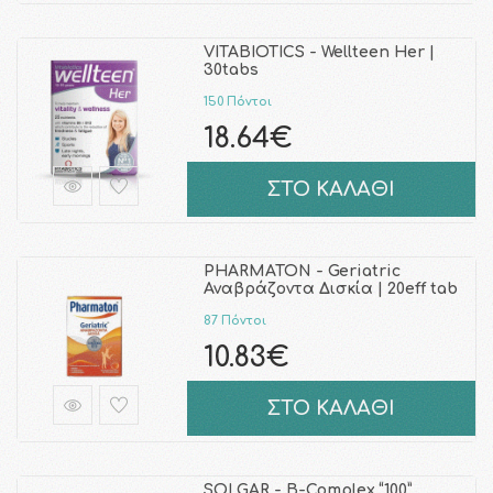
VITABIOTICS - Wellteen Her |
30tabs
150 Πόντοι
18.64€
ΣΤΟ ΚΑΛΑΘΙ
PHARMATON - Geriatric
Αναβράζοντα Δισκία | 20eff tab
87 Πόντοι
10.83€
ΣΤΟ ΚΑΛΑΘΙ
SOLGAR - B-Complex “100”