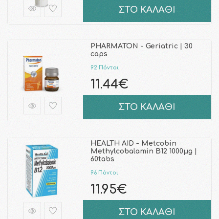
ΣΤΟ ΚΑΛΑΘΙ
PHARMATON - Geriatric | 30
caps
92 Πόντοι
11.44€
ΣΤΟ ΚΑΛΑΘΙ
HEALTH AID - Metcobin
Methylcobalamin B12 1000μg |
60tabs
96 Πόντοι
11.95€
ΣΤΟ ΚΑΛΑΘΙ