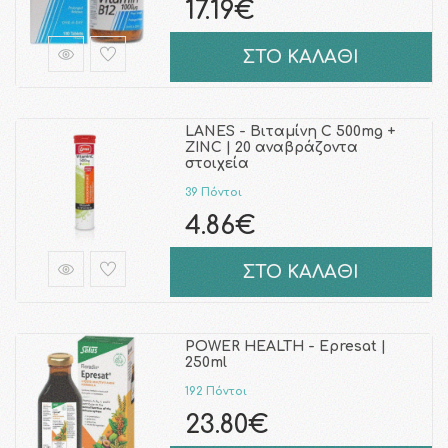
17.19€
ΣΤΟ ΚΑΛΑΘΙ
LANES - Βιταμίνη C 500mg +
ZINC | 20 αναβράζοντα
στοιχεία
39 Πόντοι
4.86€
ΣΤΟ ΚΑΛΑΘΙ
POWER HEALTH - Epresat |
250ml
192 Πόντοι
23.80€