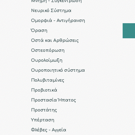
Μνήμη - Συγκέντρωση
Νευρικό Σύστημα
Ομορφιά - Αντιγήρανση
Όραση
Οστά και Αρθρώσεις
Οστεοπόρωση
Ουρολοίμωξη
Ουροποιητικό σύστημα
Πολυβιταμίνες
Προβιοτικά
Προστασία Ήπατος
Προστάτης
Υπέρταση
Φλέβες - Αγγεία