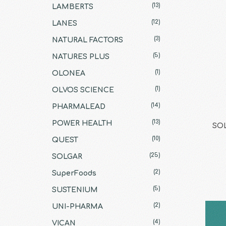
(13)
LAMBERTS
(12)
LANES
(3)
NATURAL FACTORS
(5)
NATURES PLUS
(1)
OLONEA
(1)
OLVOS SCIENCE
(14)
PHARMALEAD
(13)
POWER HEALTH
SOL
(10)
QUEST
(25)
SOLGAR
(2)
SuperFoods
(5)
SUSTENIUM
(2)
UNI-PHARMA
(4)
VICAN