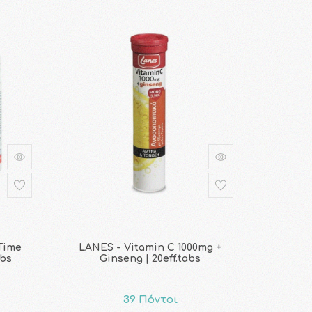
Time
LANES - Vitamin C 1000mg +
abs
Ginseng | 20eff.tabs
39 Πόντοι