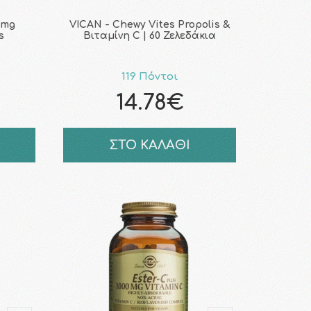
0mg
VICAN - Chewy Vites Propolis &
s
Βιταμίνη C | 60 Ζελεδάκια
119 Πόντοι
14.78€
ΣΤΟ ΚΑΛΑΘΙ