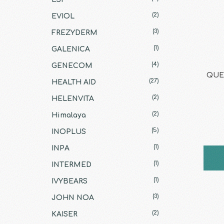
(2)
EVIOL
(3)
FREZYDERM
(1)
GALENICA
(4)
GENECOM
QUES
(27)
HEALTH AID
(2)
HELENVITA
(2)
Himalaya
(5)
INOPLUS
(1)
INPA
(1)
INTERMED
(1)
IVYBEARS
(3)
JOHN NOA
(2)
KAISER