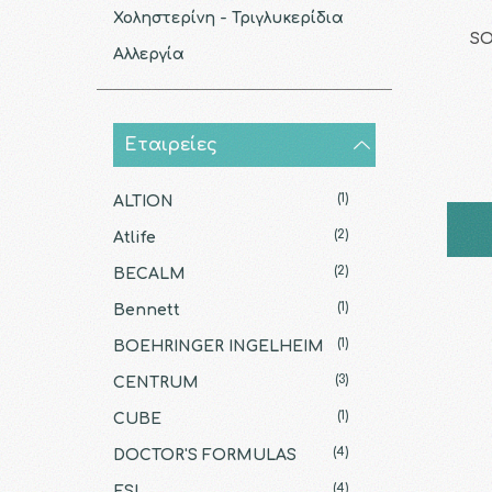
Χοληστερίνη - Τριγλυκερίδια
SO
Αλλεργία
Εταιρείες
(1)
ALTION
(2)
Atlife
(2)
BECALM
(1)
Bennett
(1)
BOEHRINGER INGELHEIM
(3)
CENTRUM
(1)
CUBE
(4)
DOCTOR'S FORMULAS
(4)
ESI