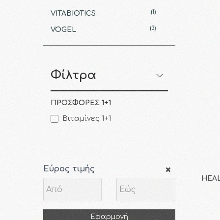
(1)
VITABIOTICS
(3)
VOGEL
Φίλτρα
ΠΡΟΣΦΟΡΕΣ 1+1
Βιταμίνες 1+1
Εύρος τιμής
HEAL
Εφαρμογή