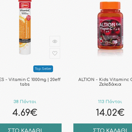
Top Seller
S - Vitamin C 1000mg | 20eff
ALTION - Kids Vitaminc C
tabs
Ζελεδάκια
38 Πόντοι
113 Πόντοι
4.69€
14.02€
ΣΤΟ ΚΑΛΑΘΙ
ΣΤΟ ΚΑΛΑΘΙ