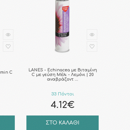
LANES - Echinacea με Βιταμίνη
amin C
C με γεύση Μέλι - Λεμόνι | 20
αναβράζοντ …
33 Πόντοι
4.12€
ΣΤΟ ΚΑΛΑΘΙ