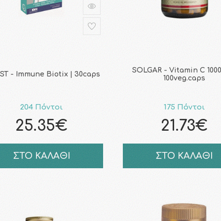
SOLGAR - Vitamin C 100
T - Immune Biotix | 30caps
100veg.caps
204 Πόντοι
175 Πόντοι
25.35€
21.73€
ΣΤΟ ΚΑΛΑΘΙ
ΣΤΟ ΚΑΛΑΘΙ