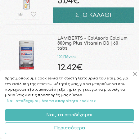
5.04€
ΣΤΟ ΚΑΛΑΘΙ
LAMBERTS - CalAsorb Calcium
800mg Plus Vitamin D3 | 60
tabs
100 Πόντοι
12.42€
Χρησιμοποιούμε cookies για τη σωστή λειτουργία του site μας, για
ΣΤΟ ΚΑΛΑΘΙ
την ανάλυση της επισκεψιμότητάς μας, για να μπορούμε να σου
παρέχουμε εξατομικευμένη εξυπηρέτηση και για να μπορείς να
μαθαίνεις για τις προσφορές μας εύκολα!
Ναι, αποδέχομαι μόνο τα απαραίτητα cookies >
QUEST - Synergistic
Magnesium 150mg | 60tabs
Ναι, τα αποδέχομαι
110 Πόντοι
13.66€
Περισσότερα