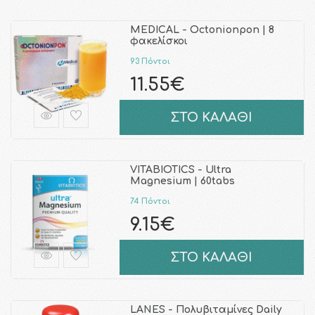
MEDICAL - Octonionpon | 8
φακελίσκοι
93 Πόντοι
11.55€
ΣΤΟ ΚΑΛΑΘΙ
VITABIOTICS - Ultra
Magnesium | 60tabs
74 Πόντοι
9.15€
ΣΤΟ ΚΑΛΑΘΙ
LANES - Πολυβιταμίνες Daily