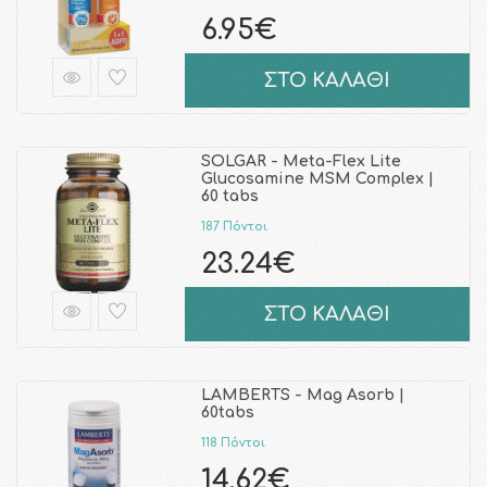
6.95€
ΣΤΟ ΚΑΛΑΘΙ
SOLGAR - Meta-Flex Lite
Glucosamine MSM Complex |
60 tabs
187 Πόντοι
23.24€
ΣΤΟ ΚΑΛΑΘΙ
LAMBERTS - Mag Asorb |
60tabs
118 Πόντοι
14.62€