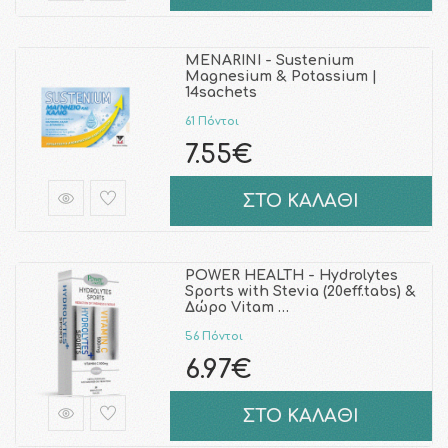
MENARINI - Sustenium
Magnesium & Potassium |
14sachets
61 Πόντοι
7.55€
ΣΤΟ ΚΑΛΑΘΙ
POWER HEALTH - Hydrolytes
Sports with Stevia (20eff.tabs) &
Δώρο Vitam …
56 Πόντοι
6.97€
ΣΤΟ ΚΑΛΑΘΙ