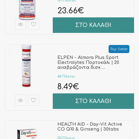
191 Πόντοι
23.66€
ΣΤΟ ΚΑΛΑΘΙ
Top Seller
ELPEN - Almora Plus Sport
Electrolytes Πορτοκάλι | 20
αναβράζοντα δισκ …
68 Πόντοι
8.49€
ΣΤΟ ΚΑΛΑΘΙ
HEALTH AID - Day-Vit Active
CO Q10 & Ginseng | 30tabs
110 Πόντοι