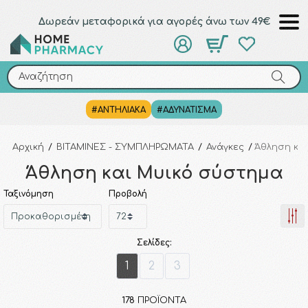
Δωρεάν μεταφορικά για αγορές άνω των 49€
Αναζήτηση
Αναζήτηση
#ΑΝΤΗΛΙΑΚΑ
#ΑΔΥΝΑΤΙΣΜΑ
Αρχική
/
ΒΙΤΑΜΙΝΕΣ - ΣΥΜΠΛΗΡΩΜΑΤΑ
/
Ανάγκες
/
Άθληση κα
Άθληση και Μυικό σύστημα
Ταξινόμηση
Προβολή
Σελίδες:
1
2
3
178
ΠΡΟΪΌΝΤΑ