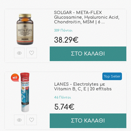
SOLGAR - META-FLEX
Glucosamine, Hyaluronic Acid,
Chondroitin, MSM | 6 …
309 Πόντοι
38.29€
ΣΤΟ ΚΑΛΑΘΙ
Top Seller
LANES - Electrolytes με
Vitamin B, C, E | 20 eff.tabs
46 Πόντοι
5.74€
ΣΤΟ ΚΑΛΑΘΙ