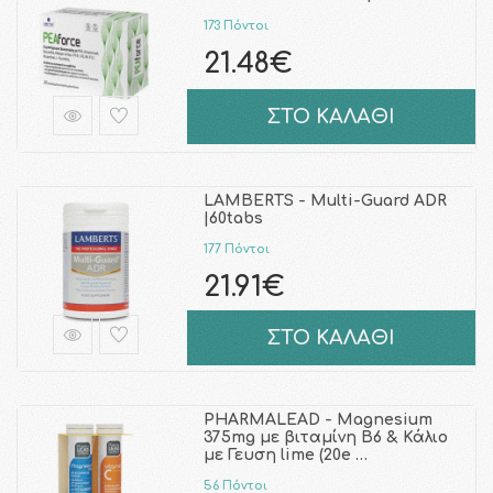
173 Πόντοι
21.48€
ΣΤΟ ΚΑΛΑΘΙ
LAMBERTS - Multi-Guard ADR
|60tabs
177 Πόντοι
21.91€
ΣΤΟ ΚΑΛΑΘΙ
PHARMALEAD - Magnesium
375mg με βιταμίνη Β6 & Κάλιο
με Γευση lime (20e …
56 Πόντοι