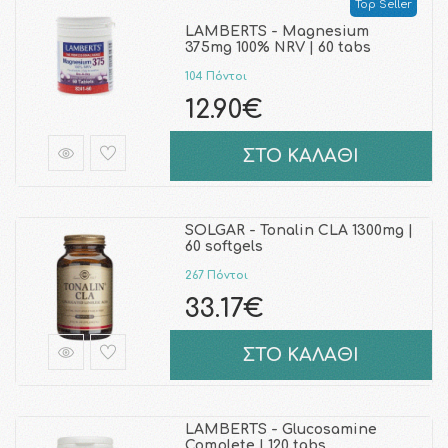
Top Seller
LAMBERTS - Magnesium
375mg 100% NRV | 60 tabs
104 Πόντοι
12.90€
ΣΤΟ ΚΑΛΑΘΙ
SOLGAR - Tonalin CLA 1300mg |
60 softgels
267 Πόντοι
33.17€
ΣΤΟ ΚΑΛΑΘΙ
LAMBERTS - Glucosamine
Complete | 120 tabs