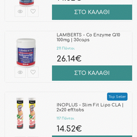
ΣΤΟ ΚΑΛΑΘΙ
LAMBERTS - Co Enzyme Q10
100mg | 30caps
211 Πόντοι
26.14€
ΣΤΟ ΚΑΛΑΘΙ
Top Seller
INOPLUS - Slim Fit Lipo CLA |
2x20 eff.tabs
117 Πόντοι
14.52€