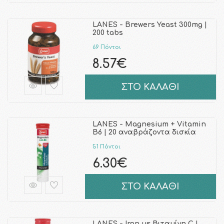
LANES - Brewers Yeast 300mg |
200 tabs
69 Πόντοι
8.57€
ΣΤΟ ΚΑΛΑΘΙ
LANES - Magnesium + Vitamin
B6 | 20 αναβράζοντα δισκία
51 Πόντοι
6.30€
ΣΤΟ ΚΑΛΑΘΙ
LANES - Iron με Βιταμίνη C |