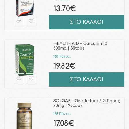
13.70€
ΣΤΟ ΚΑΛΑΘΙ
HEALTH AID - Curcumin 3
600mg | 30tabs
160 Πόντοι
19.82€
ΣΤΟ ΚΑΛΑΘΙ
SOLGAR - Gentle Iron / Σίδηρος
20mg | 90caps
138 Πόντοι
17.08€