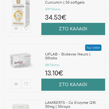
Curcumin | 30 softgels
279 Πόντοι
34.53€
ΣΤΟ ΚΑΛΑΘΙ
Top Seller
UPLAB - Biolevox Neuro |
30tabs
106 Πόντοι
13.10€
ΣΤΟ ΚΑΛΑΘΙ
LAMBERTS - Co Enzyme Q10
30mg | 30caps