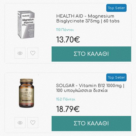
Top Seller
HEALTH AID - Magnesium
Bisglycinate 375mg | 60 tabs
110 Πόντοι
13.70€
ΣΤΟ ΚΑΛΑΘΙ
Top Seller
SOLGAR - Vitamin B12 1000mg |
100 υπογλώσσια δισκία
152 Πόντοι
18.79€
ΣΤΟ ΚΑΛΑΘΙ