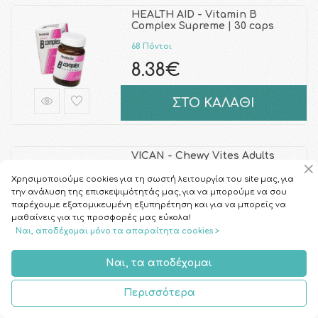
HEALTH AID - Vitamin B
Complex Supreme | 30 caps
68 Πόντοι
8.38€
ΣΤΟ ΚΑΛΑΘΙ
VICAN - Chewy Vites Adults
Stress Relief | 60gum
Χρησιμοποιούμε cookies για τη σωστή λειτουργία του site μας, για
124 Πόντοι
την ανάλυση της επισκεψιμότητάς μας, για να μπορούμε να σου
παρέχουμε εξατομικευμένη εξυπηρέτηση και για να μπορείς να
15.40€
μαθαίνεις για τις προσφορές μας εύκολα!
Ναι, αποδέχομαι μόνο τα απαραίτητα cookies >
ΣΤΟ ΚΑΛΑΘΙ
Ναι, τα αποδέχομαι
Περισσότερα
Neubria Spark Memory |
60Caps