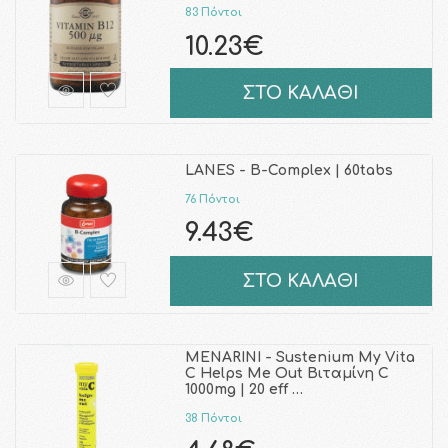
83 Πόντοι
10.23€
ΣΤΟ ΚΑΛΑΘΙ
LANES - Β-Complex | 60tabs
76 Πόντοι
9.43€
ΣΤΟ ΚΑΛΑΘΙ
MENARINI - Sustenium My Vita
C Helps Me Out Βιταμίνη C
1000mg | 20 eff …
38 Πόντοι