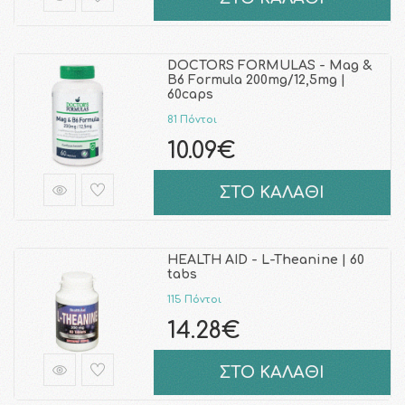
DOCTORS FORMULAS - Mag &
B6 Formula 200mg/12,5mg |
60caps
81 Πόντοι
10.09€
ΣΤΟ ΚΑΛΑΘΙ
HEALTH AID - L-Theanine | 60
tabs
115 Πόντοι
14.28€
ΣΤΟ ΚΑΛΑΘΙ