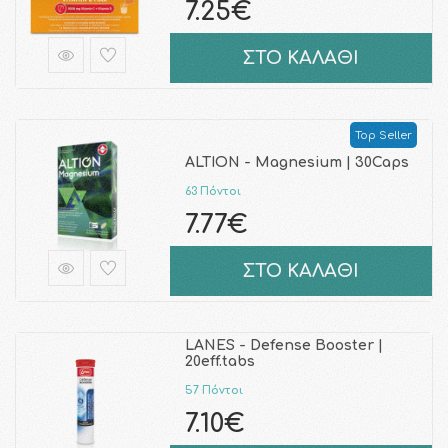
7.25€
ΣΤΟ ΚΑΛΑΘΙ
Top Seller
ALTION - Magnesium | 30Caps
63 Πόντοι
7.77€
ΣΤΟ ΚΑΛΑΘΙ
LANES - Defense Booster |
20eff.tabs
57 Πόντοι
7.10€