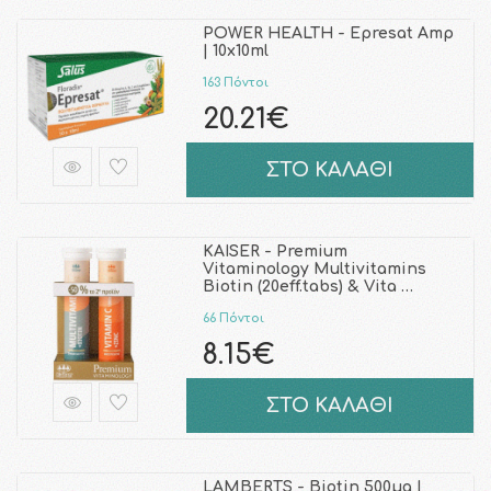
POWER HEALTH - Epresat Amp
| 10x10ml
163 Πόντοι
20.21€
ΣΤΟ ΚΑΛΑΘΙ
KAISER - Premium
Vitaminology Multivitamins
Biotin (20eff.tabs) & Vita …
66 Πόντοι
8.15€
ΣΤΟ ΚΑΛΑΘΙ
LAMBERTS - Biotin 500μg |