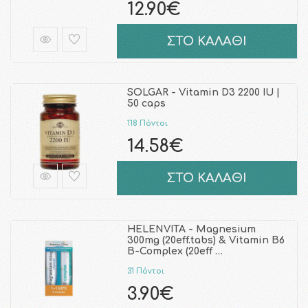
12.90€
ΣΤΟ ΚΑΛΑΘΙ
SOLGAR - Vitamin D3 2200 IU |
50 caps
118 Πόντοι
14.58€
ΣΤΟ ΚΑΛΑΘΙ
HELENVITA - Magnesium
300mg (20eff.tabs) & Vitamin B6
B-Complex (20eff …
31 Πόντοι
3.90€