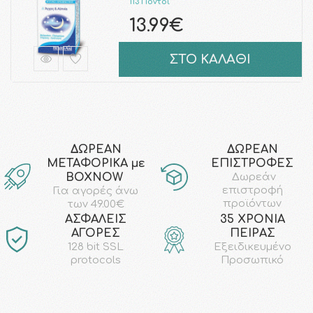
113 Πόντοι
13.99€
ΣΤΟ ΚΑΛΑΘΙ
ΔΩΡΕΑΝ
ΔΩΡΕΑΝ
ΜΕΤΑΦΟΡΙΚΑ με
ΕΠΙΣΤΡΟΦΕΣ
ΒΟΧΝΟW
Δωρεάν
επιστροφή
Για αγορές άνω
προϊόντων
των 49.00€
AΣΦΑΛΕΙΣ
35 ΧΡΟΝΙΑ
ΑΓΟΡΕΣ
ΠΕΙΡΑΣ
128 bit SSL
Εξειδικευμένο
protocols
Προσωπικό