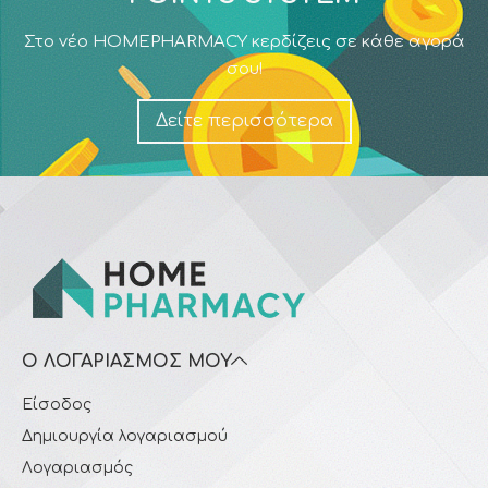
Στο νέο HOMEPHARMACY κερδίζεις σε κάθε αγορά
σου!
Δείτε περισσότερα
Ο ΛΟΓΑΡΙΑΣΜΌΣ ΜΟΥ
Είσοδος
Δημιουργία λογαριασμού
Λογαριασμός