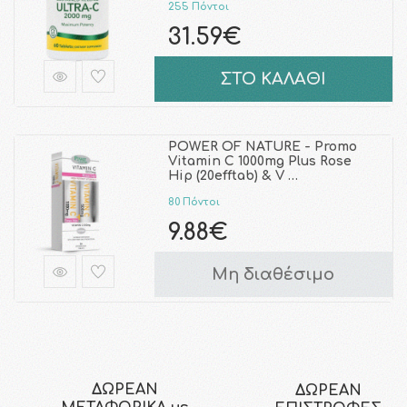
255 Πόντοι
31.59€
ΣΤΟ ΚΑΛΑΘΙ
POWER OF NATURE - Promo
Vitamin C 1000mg Plus Rose
Hip (20efftab) & V …
80 Πόντοι
9.88€
Μη διαθέσιμο
ΔΩΡΕΑΝ
ΔΩΡΕΑΝ