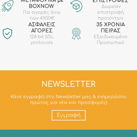
ΜΕΤΑΦΟΡΙΚΑ με
ΕΠΙΣΤΡΟΦΕΣ
ΒΟΧΝΟW
Δωρεάν
επιστροφή
Για αγορές άνω
προϊόντων
των 49.00€
AΣΦΑΛΕΙΣ
35 ΧΡΟΝΙΑ
ΑΓΟΡΕΣ
ΠΕΙΡΑΣ
128 bit SSL
Εξειδικευμένο
protocols
Προσωπικό
NEWSLETTER
Κάνε εγγραφή στο Newsletter μας & ενημερώσου
πρώτος για νέα και προσφορές!
Εγγραφή