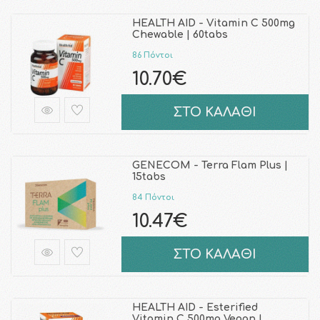
HEALTH AID - Vitamin C 500mg
Chewable | 60tabs
86 Πόντοι
10.70€
ΣΤΟ ΚΑΛΑΘΙ
GENECOM - Terra Flam Plus |
15tabs
84 Πόντοι
10.47€
ΣΤΟ ΚΑΛΑΘΙ
HEALTH AID - Esterified
Vitamin C 500mg Vegan |