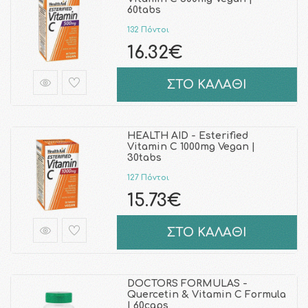
60tabs
132 Πόντοι
16.32€
ΣΤΟ ΚΑΛΑΘΙ
HEALTH AID - Esterified
Vitamin C 1000mg Vegan |
30tabs
127 Πόντοι
15.73€
ΣΤΟ ΚΑΛΑΘΙ
DOCTORS FORMULAS -
Quercetin & Vitamin C Formula
| 60caps