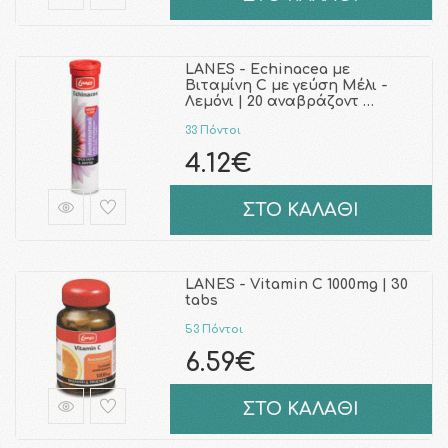
LANES - Echinacea με
Βιταμίνη C με γεύση Μέλι -
Λεμόνι | 20 αναβράζοντ …
33 Πόντοι
4.12€
ΣΤΟ ΚΑΛΑΘΙ
LANES - Vitamin C 1000mg | 30
tabs
53 Πόντοι
6.59€
ΣΤΟ ΚΑΛΑΘΙ