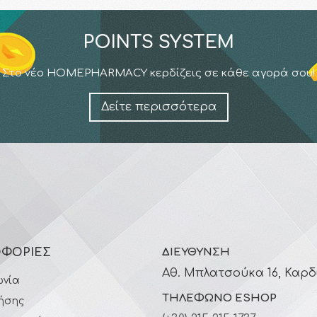
POINTS SYSTEM
Στο νέο HOMEPHARMACY κερδίζεις σε κάθε αγορά σου!
Δείτε περισσότερα
ΦΟΡΊΕΣ
ΔΙΕΎΘΥΝΣΗ
Αθ. Μπλατσούκα 16, Καρδ
ωνία
ΤΗΛΈΦΩΝΟ ESHOP
ήσης