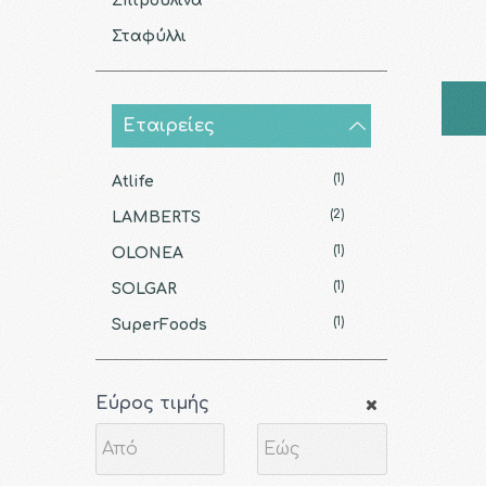
Σπιρουλίνα
Σταφύλλι
Εταιρείες
(1)
Atlife
(2)
LAMBERTS
(1)
OLONEA
(1)
SOLGAR
(1)
SuperFoods
Εύρος τιμής