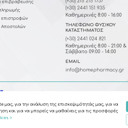
(+30) 215 215 1737
 επιβράβευσης
(+30) 2441 151 935
πληρωμής
Καθημερινές 8:00 - 16:00
ή επιστροφών
ΤΗΛΈΦΩΝΟ ΦΥΣΙΚΟΎ
ή Αποστολών
ΚΑΤΑΣΤΉΜΑΤΟΣ
(+30) 2441 024 821
Καθημερινές 8:00 - 21:00 &
Σάββατο 09:00 - 14:00
EMAIL
info@homepharmacy.gr
e μας, για την ανάλυση της επισκεψιμότητάς μας, για να
η και για να μπορείς να μαθαίνεις για τις προσφορές
kies >