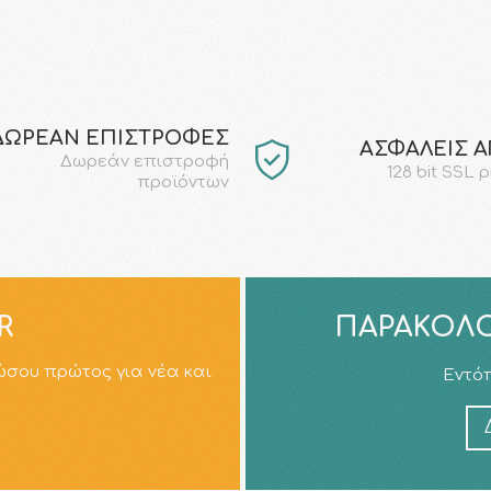
ΔΩΡΕΑΝ ΕΠΙΣΤΡΟΦΕΣ
AΣΦΑΛΕΙΣ 
Δωρεάν επιστροφή
128 bit SSL 
προϊόντων
R
ΠΑΡΑΚΟΛΟ
ώσου πρώτος για νέα και
Εντόπ