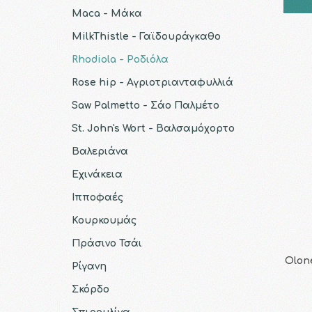
Maca - Μάκα
MilkThistle - Γαϊδουράγκαθο
Rhodiola - Ροδιόλα
Rose hip - Αγριοτριανταφυλλιά
Saw Palmetto - Σάο Παλμέτο
St. John's Wort - Βαλσαμόχορτο
Βαλεριάνα
Εχινάκεια
Iπποφαές
Κουρκουμάς
Πράσινο Τσάι
Olone
Ρίγανη
Σκόρδο