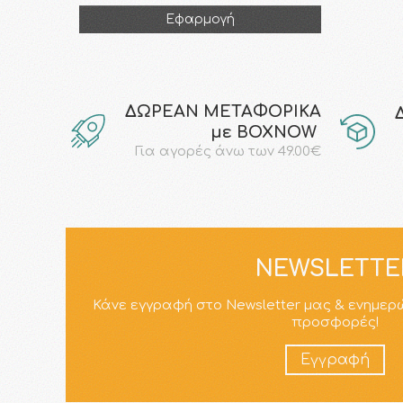
Εφαρμογή
ΔΩΡΕΑΝ ΜΕΤΑΦΟΡΙΚΑ
με ΒΟΧΝΟW
Για αγορές άνω των 49.00€
NEWSLETTE
Κάνε εγγραφή στο Newsletter μας & ενημερ
προσφορές!
Εγγραφή