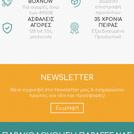
ΒΟΧΝΟW
Δωρεάν
επιστροφή
Για αγορές άνω
προϊόντων
των 49.00€
AΣΦΑΛΕΙΣ
35 ΧΡΟΝΙΑ
ΑΓΟΡΕΣ
ΠΕΙΡΑΣ
128 bit SSL
Εξειδικευμένο
protocols
Προσωπικό
NEWSLETTER
Κάνε εγγραφή στο Newsletter μας & ενημερώσου
πρώτος για νέα και προσφορές!
Εγγραφή