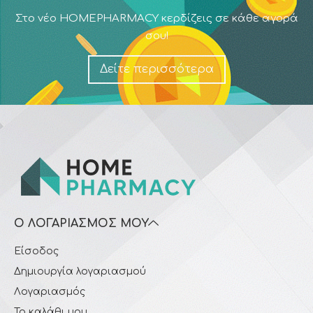
Στο νέο HOMEPHARMACY κερδίζεις σε κάθε αγορά
σου!
Δείτε περισσότερα
Ο ΛΟΓΑΡΙΑΣΜΌΣ ΜΟΥ
Είσοδος
Δημιουργία λογαριασμού
Λογαριασμός
Το καλάθι μου