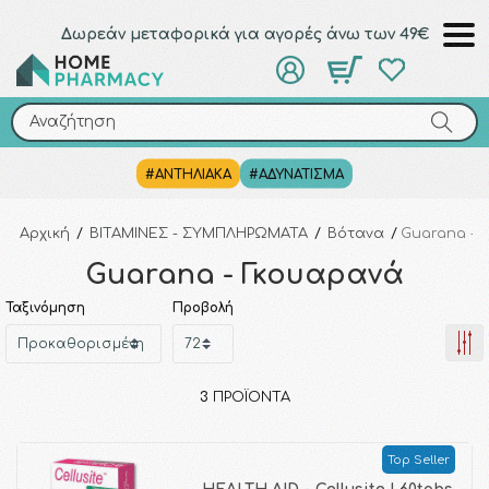
Δωρεάν μεταφορικά για αγορές άνω των 49€
Αναζήτηση
Αναζήτηση
#ΑΝΤΗΛΙΑΚΑ
#ΑΔΥΝΑΤΙΣΜΑ
Αρχική
/
ΒΙΤΑΜΙΝΕΣ - ΣΥΜΠΛΗΡΩΜΑΤΑ
/
Βότανα
/
Guarana - 
Guarana - Γκουαρανά
Ταξινόμηση
Προβολή
3
ΠΡΟΪΌΝΤΑ
Top Seller