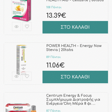
HEALTH AID - Cellusite | 60tabs
108 Πόντοι
13.39€
ΣΤΟ ΚΑΛΑΘΙ
POWER HEALTH - Energy Now
Stevia | 20tabs
89 Πόντοι
11.06€
ΣΤΟ ΚΑΛΑΘΙ
Centrum Energy & Focus
Συμπλήρωμα Διατροφής για
Ενέργεια Όλη Μέρα 8 φι …
87 Πόντοι