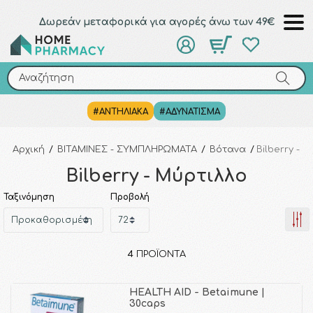
Δωρεάν μεταφορικά για αγορές άνω των 49€
Αναζήτηση
Αναζήτηση
#ΑΝΤΗΛΙΑΚΑ
#ΑΔΥΝΑΤΙΣΜΑ
Αρχική
/
ΒΙΤΑΜΙΝΕΣ - ΣΥΜΠΛΗΡΩΜΑΤΑ
/
Βότανα
/
Bilberry - 
Bilberry - Μύρτιλλο
Ταξινόμηση
Προβολή
4
ΠΡΟΪΌΝΤΑ
HEALTH AID - Betaimune |
30caps