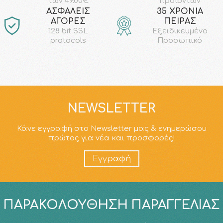
προϊόντων
των 49.00€
AΣΦΑΛΕΙΣ
35 ΧΡΟΝΙΑ
ΑΓΟΡΕΣ
ΠΕΙΡΑΣ
128 bit SSL
Εξειδικευμένο
protocols
Προσωπικό
NEWSLETTER
Κάνε εγγραφή στο Newsletter μας & ενημερώσου
πρώτος για νέα και προσφορές!
Εγγραφή
ΠΑΡΑΚΟΛΟΎΘΗΣΗ ΠΑΡΑΓΓΕΛΊΑΣ