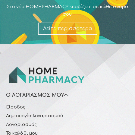
Στο νέο HOMEPHARMACY κερδίζεις σε κάθε αγορά
σου!
Δείτε περισσότερα
Ο ΛΟΓΑΡΙΑΣΜΌΣ ΜΟΥ
Είσοδος
Δημιουργία λογαριασμού
Λογαριασμός
Το καλάθι μου