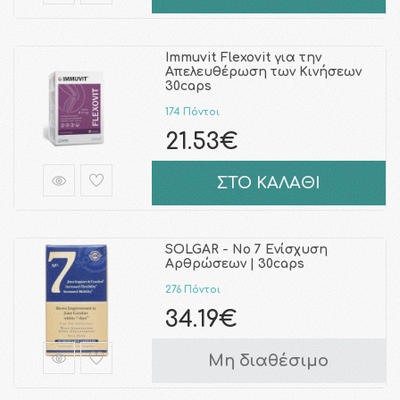
Immuvit Flexovit για την
Απελευθέρωση των Κινήσεων
30caps
174 Πόντοι
21.53€
ΣΤΟ ΚΑΛΑΘΙ
SOLGAR - No 7 Ενίσχυση
Αρθρώσεων | 30caps
276 Πόντοι
34.19€
Μη διαθέσιμο