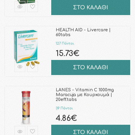
ΣΤΟ ΚΑΛΑΘΙ
HEALTH AID - Livercare |
60tabs
127 Πόντοι
15.73€
ΣΤΟ ΚΑΛΑΘΙ
LANES - Vitamin C 1000mg
Maracuja με Κουρκουμά |
20eff.tabs
39 Πόντοι
4.86€
ΣΤΟ ΚΑΛΑΘΙ