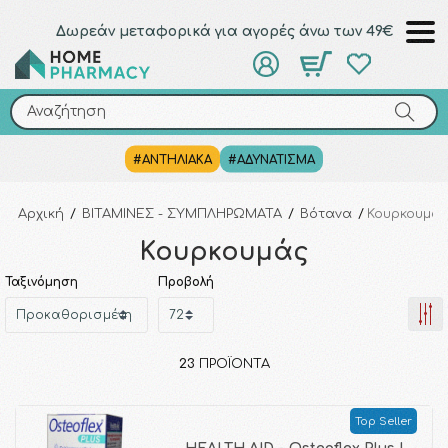
Δωρεάν μεταφορικά για αγορές άνω των 49€
Αναζήτηση
Αναζήτηση
#ΑΝΤΗΛΙΑΚΑ
#ΑΔΥΝΑΤΙΣΜΑ
Αρχική
/
ΒΙΤΑΜΙΝΕΣ - ΣΥΜΠΛΗΡΩΜΑΤΑ
/
Βότανα
/
Κουρκουμά
Κουρκουμάς
Ταξινόμηση
Προβολή
23
ΠΡΟΪΌΝΤΑ
Top Seller