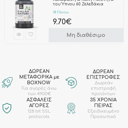
του Ύπνου 60 Ζελεδάκια
78 Πόντοι
9.70€
Μη διαθέσιμο
ΔΩΡΕΑΝ
ΔΩΡΕΑΝ
ΜΕΤΑΦΟΡΙΚΑ με
ΕΠΙΣΤΡΟΦΕΣ
ΒΟΧΝΟW
Δωρεάν
επιστροφή
Για αγορές άνω
προϊόντων
των 49.00€
AΣΦΑΛΕΙΣ
35 ΧΡΟΝΙΑ
ΑΓΟΡΕΣ
ΠΕΙΡΑΣ
128 bit SSL
Εξειδικευμένο
protocols
Προσωπικό