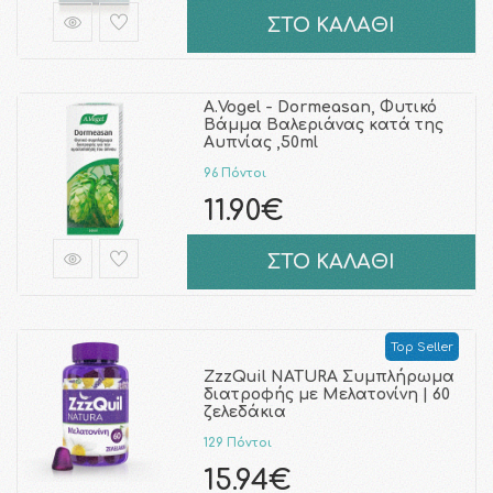
ΣΤΟ ΚΑΛΑΘΙ
A.Vogel - Dormeasan, Φυτικό
Βάμμα Βαλεριάνας κατά της
Αυπνίας ,50ml
96 Πόντοι
11.90€
ΣΤΟ ΚΑΛΑΘΙ
Top Seller
ZzzQuil NATURA Συμπλήρωμα
διατροφής με Μελατονίνη | 60
ζελεδάκια
129 Πόντοι
15.94€