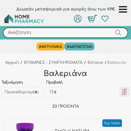
Δωρεάν μεταφορικά για αγορές άνω των 49€
Αναζήτηση
Αναζήτηση
#ΑΝΤΗΛΙΑΚΑ
#ΑΔΥΝΑΤΙΣΜΑ
Αρχική
/
ΒΙΤΑΜΙΝΕΣ - ΣΥΜΠΛΗΡΩΜΑΤΑ
/
Βότανα
/
Βαλεριάνα
Βαλεριάνα
Ταξινόμηση
Προβολή
23
ΠΡΟΪΌΝΤΑ
Top Seller