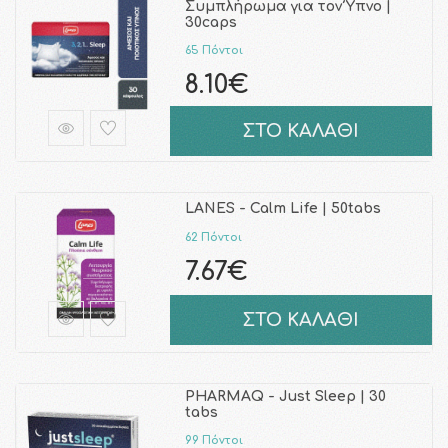
Συμπλήρωμα για τον Ύπνο |
30caps
65 Πόντοι
8.10€
ΣΤΟ ΚΑΛΑΘΙ
LANES - Calm Life | 50tabs
62 Πόντοι
7.67€
ΣΤΟ ΚΑΛΑΘΙ
PHARMAQ - Just Sleep | 30
tabs
99 Πόντοι