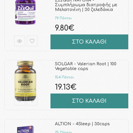
ZzzQuil NATURA -
Συμπλήρωμα διατροφής με
Μελατονίνη | 30 ζελεδάκια
79 Πόντοι
9.80€
ΣΤΟ ΚΑΛΑΘΙ
SOLGAR - Valerian Root | 100
Vegetable caps
154 Πόντοι
19.13€
ΣΤΟ ΚΑΛΑΘΙ
ALTION - 4Sleep | 30caps
75 Πόντοι