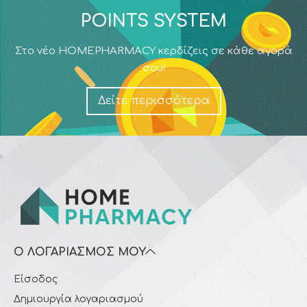
POINTS SYSTEM
Στο νέο HOMEPHARMACY κερδίζεις σε κάθε αγορά
σου!
Δείτε περισσότερα
Ο ΛΟΓΑΡΙΑΣΜΌΣ ΜΟΥ
Είσοδος
Δημιουργία λογαριασμού