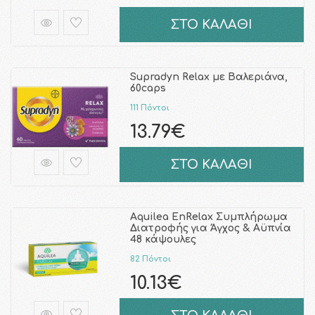
ΣΤΟ ΚΑΛΑΘΙ
Supradyn Relax με Bαλεριάνα,
60caps
111 Πόντοι
13.79€
ΣΤΟ ΚΑΛΑΘΙ
Aquilea EnRelax Συμπλήρωμα
Διατροφής για Άγχος & Αϋπνία
48 κάψουλες
82 Πόντοι
10.13€