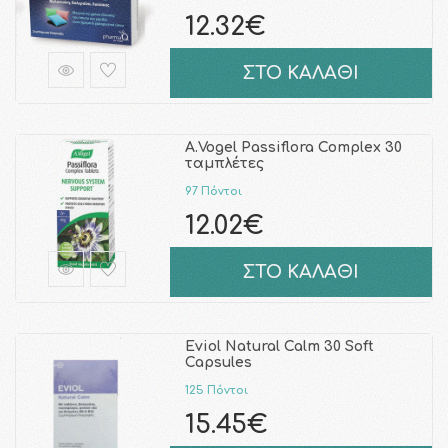
12.32€
ΣΤΟ ΚΑΛΑΘΙ
A.Vogel Passiflora Complex 30
ταμπλέτες
97 Πόντοι
12.02€
ΣΤΟ ΚΑΛΑΘΙ
Eviol Natural Calm 30 Soft
Capsules
125 Πόντοι
15.45€