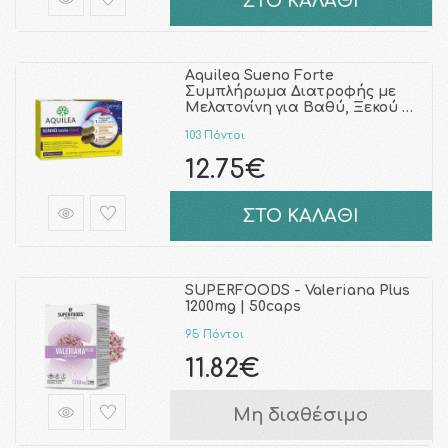
ΣΤΟ ΚΑΛΑΘΙ
Aquilea Sueno Forte
Συμπλήρωμα Διατροφής με
Μελατονίνη για Βαθύ, Ξεκού …
103 Πόντοι
12.75€
ΣΤΟ ΚΑΛΑΘΙ
SUPERFOODS - Valeriana Plus
1200mg | 50caps
95 Πόντοι
11.82€
Μη διαθέσιμο