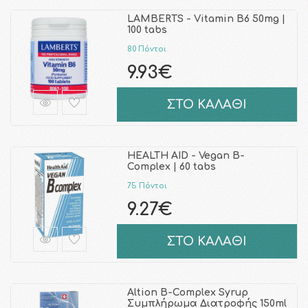
LAMBERTS - Vitamin B6 50mg |
100 tabs
80 Πόντοι
9.93€
ΣΤΟ ΚΑΛΑΘΙ
HEALTH AID - Vegan B-
Complex | 60 tabs
75 Πόντοι
9.27€
ΣΤΟ ΚΑΛΑΘΙ
Altion B-Complex Syrup
Συμπλήρωμα Διατροφής 150ml