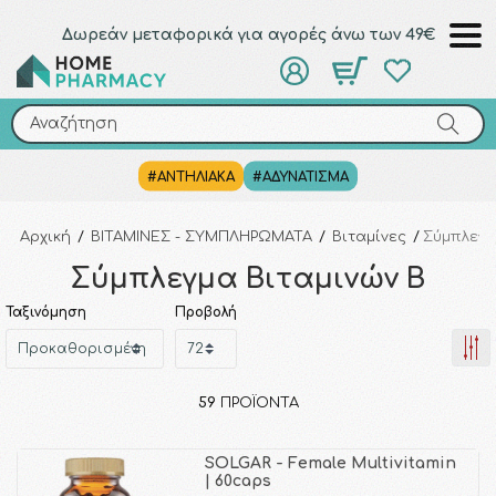
Δωρεάν μεταφορικά για αγορές άνω των 49€
Αναζήτηση
Αναζήτηση
#ΑΝΤΗΛΙΑΚΑ
#ΑΔΥΝΑΤΙΣΜΑ
Αρχική
/
ΒΙΤΑΜΙΝΕΣ - ΣΥΜΠΛΗΡΩΜΑΤΑ
/
Βιταμίνες
/
Σύμπλεγμ
Σύμπλεγμα Βιταμινών B
Ταξινόμηση
Προβολή
59
ΠΡΟΪΌΝΤΑ
SOLGAR - Female Multivitamin
| 60caps