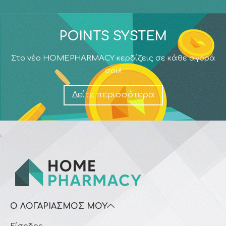
POINTS SYSTEM
Στο νέο HOMEPHARMACY κερδίζεις σε κάθε αγορά
σου!
Δείτε περισσότερα
Ο ΛΟΓΑΡΙΑΣΜΌΣ ΜΟΥ