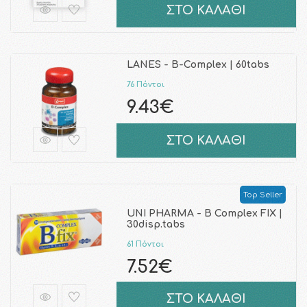
ΣΤΟ ΚΑΛΑΘΙ
LANES - Β-Complex | 60tabs
76 Πόντοι
9.43€
ΣΤΟ ΚΑΛΑΘΙ
Top Seller
UNI PHARMA - B Complex FIX |
30disp.tabs
61 Πόντοι
7.52€
ΣΤΟ ΚΑΛΑΘΙ