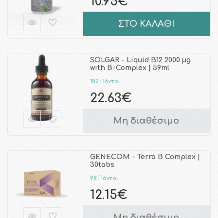
10.95€
ΣΤΟ ΚΑΛΑΘΙ
SOLGAR - Liquid B12 2000 µg
with B-Complex | 59ml
182 Πόντοι
22.63€
Μη διαθέσιμο
GENECOM - Terra B Complex |
30tabs
98 Πόντοι
12.15€
Μη διαθέσιμο