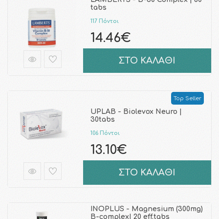
tabs
117 Πόντοι
14.46€
ΣΤΟ ΚΑΛΑΘΙ
Top Seller
UPLAB - Biolevox Neuro |
30tabs
106 Πόντοι
13.10€
ΣΤΟ ΚΑΛΑΘΙ
INOPLUS - Magnesium (300mg)
B-complex| 20 eff.tabs