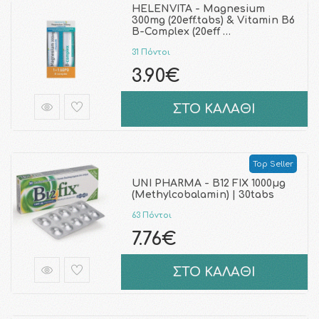
HELENVITA - Magnesium
300mg (20eff.tabs) & Vitamin B6
B-Complex (20eff …
31 Πόντοι
3.90€
ΣΤΟ ΚΑΛΑΘΙ
Top Seller
UNI PHARMA - B12 FIX 1000μg
(Methylcobalamin) | 30tabs
63 Πόντοι
7.76€
ΣΤΟ ΚΑΛΑΘΙ