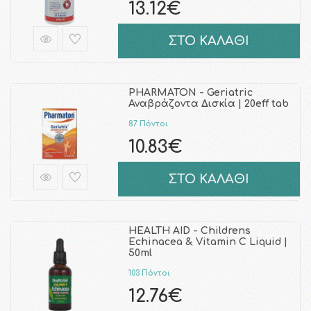
13.12€
ΣΤΟ ΚΑΛΑΘΙ
PHARMATON - Geriatric
Αναβράζοντα Δισκία | 20eff tab
87 Πόντοι
10.83€
ΣΤΟ ΚΑΛΑΘΙ
HEALTH AID - Childrens
Echinacea & Vitamin C Liquid |
50ml
103 Πόντοι
12.76€