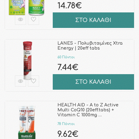
14.78€
ΣΤΟ ΚΑΛΑΘΙ
LANES - Πολυβιταμίνες Xtra
Energy | 20eff tabs
60 Πόντοι
7.44€
ΣΤΟ ΚΑΛΑΘΙ
HEALTH AID - A to Z Active
Multi CoQ10 (20eff.tabs) +
Vitamin C 1000mg …
78 Πόντοι
9.62€