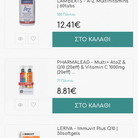
LAMBERTS - A-Z Multinitamins
| 60tabs
100 Πόντοι
12.41€
ΣΤΟ ΚΑΛΑΘΙ
PHARMALEAD - Multi+ AtoZ &
Q10 (20eff) & Vitamin C 1000mg
(20eff) …
71 Πόντοι
8.81€
ΣΤΟ ΚΑΛΑΘΙ
LERIVA - Immuvit Plus Q10 |
30softgels