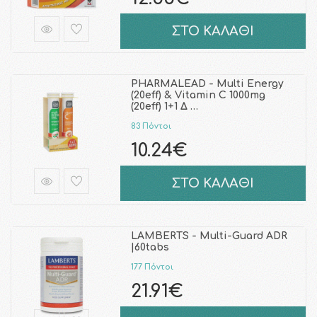
ΣΤΟ ΚΑΛΑΘΙ
PHARMALEAD - Multi Energy
(20eff) & Vitamin C 1000mg
(20eff) 1+1 Δ …
83 Πόντοι
10.24€
ΣΤΟ ΚΑΛΑΘΙ
LAMBERTS - Multi-Guard ADR
|60tabs
177 Πόντοι
21.91€