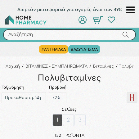
Δωρεάν μεταφορικά για αγορές άνω των 49€
Αναζήτηση
Αναζήτηση
#ΑΝΤΗΛΙΑΚΑ
#ΑΔΥΝΑΤΙΣΜΑ
Αρχική
/
ΒΙΤΑΜΙΝΕΣ - ΣΥΜΠΛΗΡΩΜΑΤΑ
/
Βιταμίνες
/
Πολυβιτα
Πολυβιταμίνες
Ταξινόμηση
Προβολή
Σελίδες:
1
2
3
152
ΠΡΟΪΌΝΤΑ