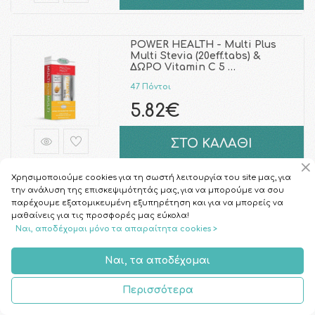
POWER HEALTH - Multi Plus
Multi Stevia (20eff.tabs) &
ΔΩΡΟ Vitamin C 5 …
47 Πόντοι
5.82€
ΣΤΟ ΚΑΛΑΘΙ
Χρησιμοποιούμε cookies για τη σωστή λειτουργία του site μας, για
την ανάλυση της επισκεψιμότητάς μας, για να μπορούμε να σου
Centrum Junior Chewable 30
παρέχουμε εξατομικευμένη εξυπηρέτηση και για να μπορείς να
μασώμενα δισκία
μαθαίνεις για τις προσφορές μας εύκολα!
84 Πόντοι
Ναι, αποδέχομαι μόνο τα απαραίτητα cookies >
10.38€
Ναι, τα αποδέχομαι
ΣΤΟ ΚΑΛΑΘΙ
Περισσότερα