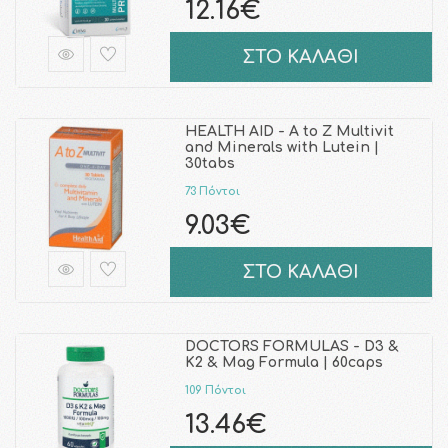
12.16€
ΣΤΟ ΚΑΛΑΘΙ
HEALTH AID - A to Z Multivit
and Minerals with Lutein |
30tabs
73 Πόντοι
9.03€
ΣΤΟ ΚΑΛΑΘΙ
DOCTORS FORMULAS - D3 &
K2 & Mag Formula | 60caps
109 Πόντοι
13.46€