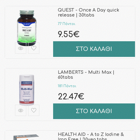
QUEST - Once A Day quick
release | 30tabs
77 Πόντοι
9.55€
ΣΤΟ ΚΑΛΑΘΙ
LAMBERTS - Multi Max |
60tabs
181 Πόντοι
22.47€
ΣΤΟ ΚΑΛΑΘΙ
HEALTH AID - A to Z Iodine &
Iron Free | 30veg.tabs